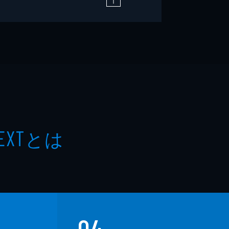
とは
EXT
04