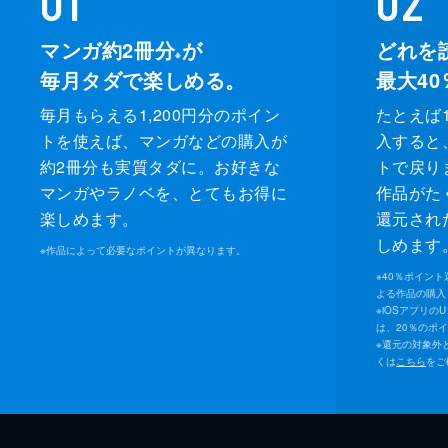
マンガ約2冊分
が
どれを
※
毎月タダで楽しめる。
最大40
毎月もらえる1,200円分のポイン
たとえば1
トを使えば、マンガなどの購入が
入すると
約2冊分も実質タダに。お好きな
トで戻り
マンガやラノベを、とてもお得に
作品がた
楽しめます。
還元され
しめます
※
作品によって必要なポイントが異なります。
※
40％ポイン
よる作品の購入 
※
iOSアプリの
は、20％のポ
※
還元の対象外
くは
こちら
をご