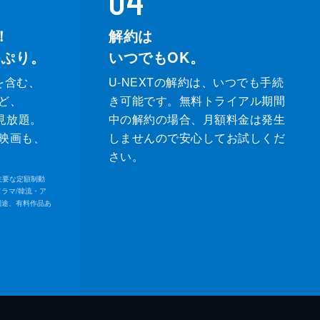
！
解約は
っぷり。
いつでもOK。
を含む、
U-NEXTの解約は、いつでも手続
ど、
き可能です。無料トライアル期間
が見放題。
中の解約の場合、月額料金は発生
映画も、
しませんので安心してお試しくだ
さい。
内の主要な定額制動
ドラマ/韓流・ア
別途、有料作品あ