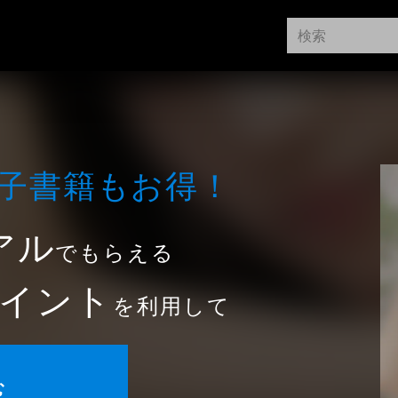
⼦書籍もお得！
アル
でもらえる
イント
を利用して
む