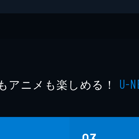
もアニメも楽しめる！
U-N
03