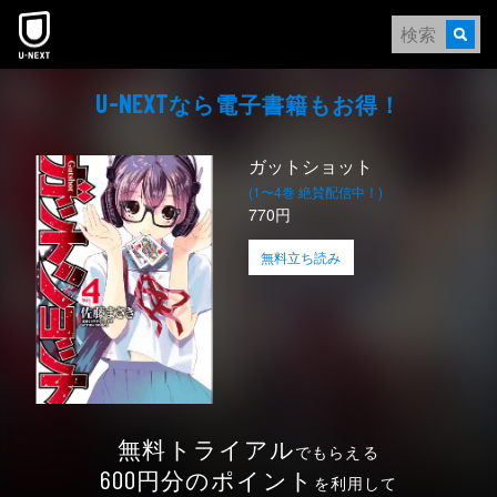
本文へスキップ
なら電⼦書籍もお得！
U-NEXT
ガットショット
(1〜4巻 絶賛配信中！)
770円
無料立ち読み
無料トライアル
でもらえる
円分のポイント
600
を利用して