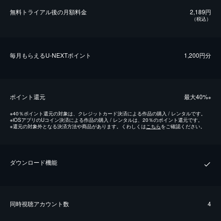
無料トライアル後の⽉額料金
2,189円
（税込）
毎⽉もらえるU-NEXTポイント
1,200円分
ポイント還元
最⼤40%
※
※
40％ポイント還元の対象は、クレジットカード決済による作品の購入 / レンタルです。
※
iOSアプリのUコイン決済による作品の購入 / レンタルは、20％のポイント還元です。
※
還元の対象外となる決済方法や商品があります。くわしくは
こちら
をご確認ください。
ダウンロード機能
同時視聴アカウント数
4