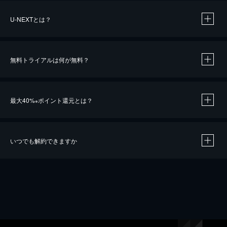
U-NEXTとは？
無料トライアルは何が無料？
最大40%
ポイント還元とは？
※
いつでも解約できますか
※
40％ポイント還元の対象は、クレジットカード決済による作品の購入 / レンタルです。
※
iOSアプリのUコイン決済による作品の購入 / レンタルは、20％のポイント還元です。
※
還元の対象外となる決済方法や商品があります。くわしくは
こちら
をご確認ください。
こちら