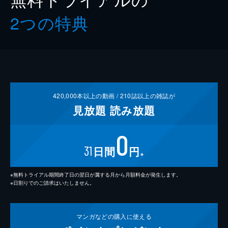
2つの特典
420,000
本以上の動画 /
210
誌以上の雑誌が
見放題
読み放題
0
31
日間
円
※
※無料トライアル期間終了日の翌日が属する月から月額料金が発生します。
※日割りでのご請求はいたしません。
マンガなどの
購入に使える