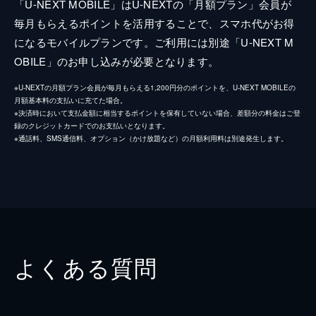
「U-NEXT MOBILE」はU-NEXTの「月額プラン」会員が
毎月もらえるポイントを活用することで、スマホ代がお得
になるモバイルプランです。ご利用には別途「U-NEXT M
OBILE」のお申し込みが必要となります。
※U-NEXTの月額プラン会員が毎月もらえる1,200円分のポイントを、U-NEXT MOBILEの
月額基本料の支払いに充てた場合。
※決済時において支払金額に相当するポイントを保有していない場合、差額分の料金はご登
録のクレジットカードでのお支払いとなります。
※通話料、SMS通信料、オプション（かけ放題など）の月額利用料は別途発生します。
よくある質問