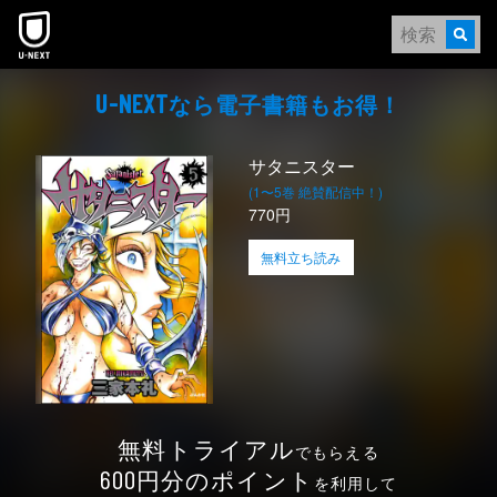
本文へスキップ
なら電⼦書籍もお得！
U-NEXT
サタニスター
(1〜5巻 絶賛配信中！)
770円
無料立ち読み
無料トライアル
でもらえる
円分のポイント
600
を利用して