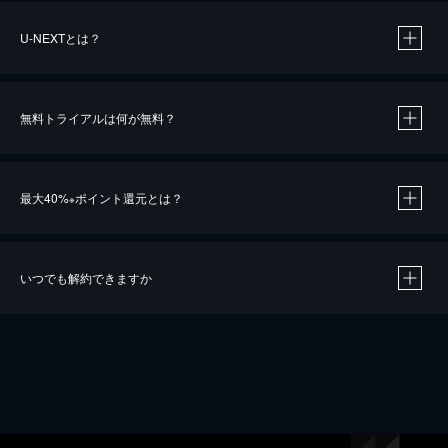
U-NEXTとは？
無料トライアルは何が無料？
最大40%
ポイント還元とは？
※
いつでも解約できますか
※
40％ポイント還元の対象は、クレジットカード決済による作品の購入 / レンタルです。
※
iOSアプリのUコイン決済による作品の購入 / レンタルは、20％のポイント還元です。
※
還元の対象外となる決済方法や商品があります。くわしくは
こちら
をご確認ください。
こちら