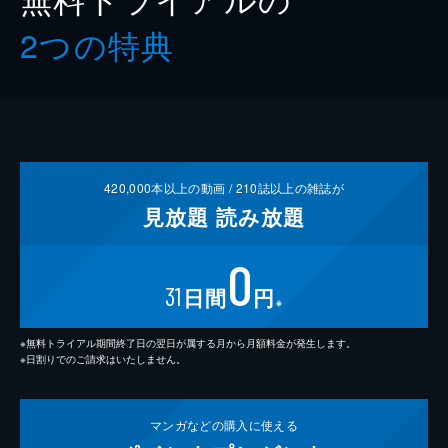
2つの特典
420,000
本以上の動画 /
210
誌以上の雑誌が
見放題
読み放題
0
31
日間
円
※
※無料トライアル期間終了日の翌日が属する月から月額料金が発生します。
※日割りでのご請求はいたしません。
マンガなどの
購入に使える