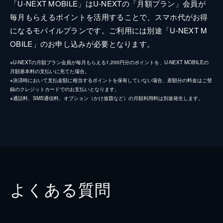
「U-NEXT MOBILE」はU-NEXTの「月額プラン」会員が
毎月もらえるポイントを活用することで、スマホ代がお得
になるモバイルプランです。ご利用には別途「U-NEXT M
OBILE」のお申し込みが必要となります。
※U-NEXTの月額プラン会員が毎月もらえる1,200円分のポイントを、U-NEXT MOBILEの
月額基本料の支払いに充てた場合。
※決済時において支払金額に相当するポイントを保有していない場合、差額分の料金はご登
録のクレジットカードでのお支払いとなります。
※通話料、SMS通信料、オプション（かけ放題など）の月額利用料は別途発生します。
よくある質問