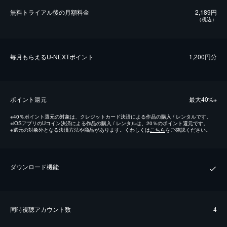
無料トライアル後の⽉額料金
2,189円
（税込）
毎⽉もらえるU-NEXTポイント
1,200円分
ポイント還元
最⼤40%
※
※
40％ポイント還元の対象は、クレジットカード決済による作品の購入 / レンタルです。
※
iOSアプリのUコイン決済による作品の購入 / レンタルは、20％のポイント還元です。
※
還元の対象外となる決済方法や商品があります。くわしくは
こちら
をご確認ください。
ダウンロード機能
同時視聴アカウント数
4