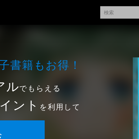
⼦書籍もお得！
アル
でもらえる
イント
を利用して
む