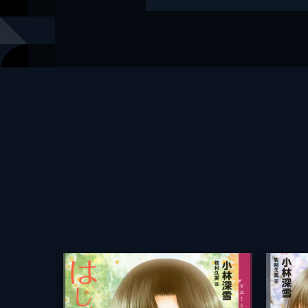
出版社
講談社
レーベル
講談社青い