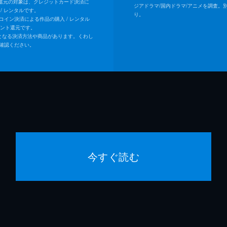
ト還元の対象は、クレジットカード決済に
ジアドラマ/国内ドラマ/アニメを調査。
/ レンタルです。
り。
Uコイン決済による作品の購入 / レンタル
イント還元です。
となる決済方法や商品があります。くわし
確認ください。
今すぐ読む