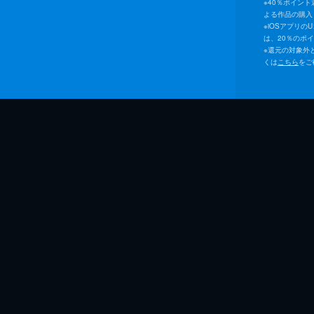
※
40％ポイン
よる作品の購入 
※
iOSアプリの
は、20％のポ
※
還元の対象外
くは
こちら
をご