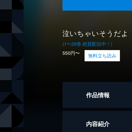
泣いちゃいそうだよ
(1〜29巻 絶賛配信中！)
550円〜
無料立ち読み
作品情報
著者
小林深雪
内容紹介
絵
牧村久実