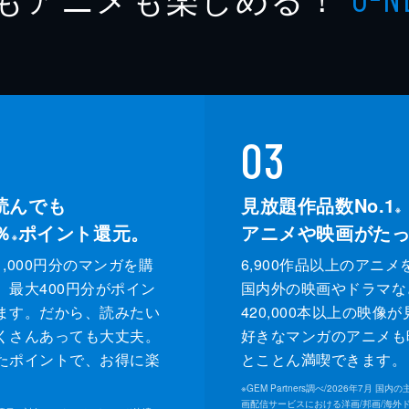
03
読んでも
見放題作品数No.1
※
％
ポイント還元。
アニメや映画がた
※
,000円分のマンガを購
6,900作品以上のアニメ
、最大400円分がポイン
国内外の映画やドラマな
ます。だから、読みたい
420,000本以上の映像
くさんあっても大丈夫。
好きなマンガのアニメも
たポイントで、お得に楽
とことん満喫できます。
。
※
GEM Partners調べ/2026年7⽉ 国
画配信サービスにおける洋画/邦画/海外