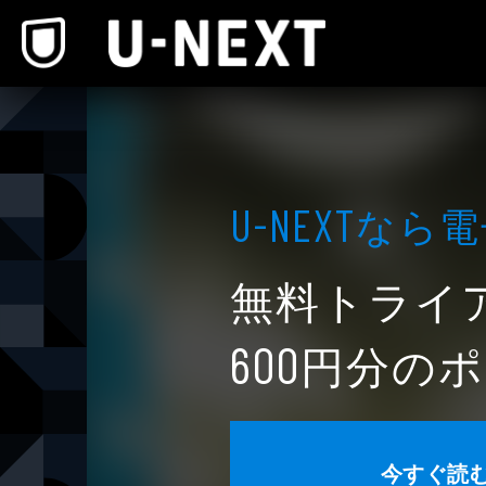
本文へスキップ
なら電
U-NEXT
無料トライ
円分のポ
600
今すぐ読