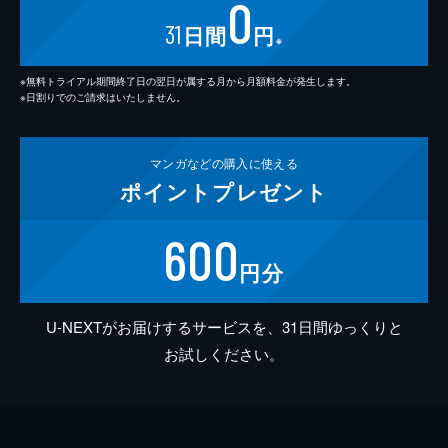
0
31
日間
円
※
※無料トライアル期間終了日の翌日が属する月から月額料金が発生します。
※日割りでのご請求はいたしません。
マンガなどの
購入に使える
ポイント
プレゼント
600
円分
U-NEXTがお届けするサービスを、31日間ゆっくりと
お試しください。