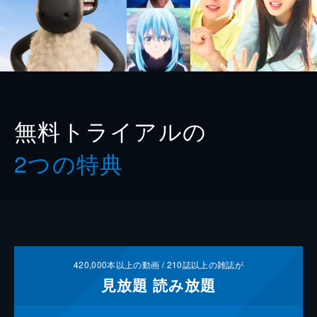
無料トライアルの
2つの特典
420,000
本以上の動画 /
210
誌以上の雑誌が
見放題
読み放題