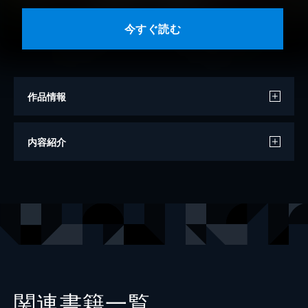
今すぐ読む
作品情報
文
鎌倉ましろ
内容紹介
原作
三月トモコ
原作
茂呂おりえ
原作
カンナ
原作
秋本葉子
出版社
講談社
レーベル
講談社ＫＫ文庫
関連書籍一覧