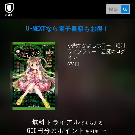
本文へスキップ
なら電⼦書籍もお得！
U-NEXT
小説なかよしホラー 絶叫
ライブラリー 悪魔のログ
イン
678円
無料トライアル
でもらえる
円分のポイント
600
を利用して