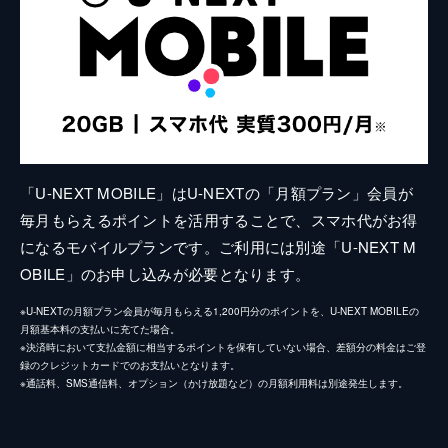
「U-NEXT MOBILE」はU-NEXTの「月額プラン」会員が
毎月もらえるポイントを活用することで、スマホ代がお得
になるモバイルプランです。ご利用には別途「U-NEXT M
OBILE」のお申し込みが必要となります。
※U-NEXTの月額プラン会員が毎月もらえる1,200円分のポイントを、U-NEXT MOBILEの
月額基本料の支払いに充てた場合。
※決済時において支払金額に相当するポイントを保有していない場合、差額分の料金はご登
録のクレジットカードでのお支払いとなります。
※通話料、SMS通信料、オプション（かけ放題など）の月額利用料は別途発生します。