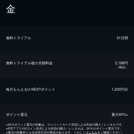
金
無料トライアル
31日間
無料トライアル後の⽉額料金
2,189円
（税込）
毎⽉もらえるU-NEXTポイント
1,200円分
ポイント還元
最⼤40%
※
※
40％ポイント還元の対象は、クレジットカード決済による作品の購入 / レンタルです。
※
iOSアプリのUコイン決済による作品の購入 / レンタルは、20％のポイント還元です。
※
還元の対象外となる決済方法や商品があります。くわしくは
こちら
をご確認ください。