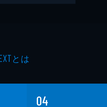
とは
EXT
04