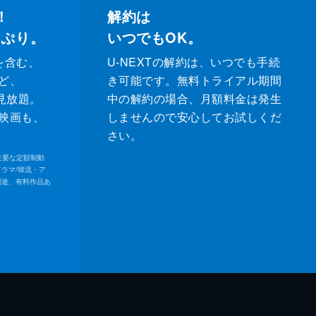
！
解約は
っぷり。
いつでもOK。
を含む、
U-NEXTの解約は、いつでも手続
ど、
き可能です。無料トライアル期間
が見放題。
中の解約の場合、月額料金は発生
映画も、
しませんので安心してお試しくだ
さい。
内の主要な定額制動
ドラマ/韓流・ア
別途、有料作品あ