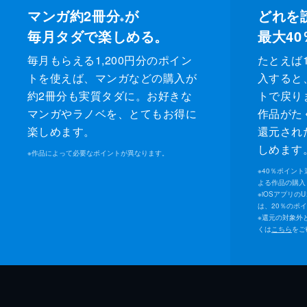
マンガ約2冊分
が
著者
文善やよひ
どれを
※
毎月タダで楽しめる。
最大40
著者
TONO
毎月もらえる1,200円分のポイン
たとえば1
著者
夏目イサク
トを使えば、マンガなどの購入が
入すると
著者
嬉野君
約2冊分も実質タダに。お好きな
トで戻り
マンガやラノベを、とてもお得に
作品がた
著者
高嶋ひろみ
楽しめます。
還元され
著者
びっけ
しめます
※
作品によって必要なポイントが異なります。
著者
カラスヤサ
※
40％ポイン
よる作品の購入 
※
iOSアプリの
著者
池田乾
は、20％のポ
※
還元の対象外
著者
篠原烏童
くは
こちら
をご
著者
ヤマダコト
著者
ちあい
著者
街子マドカ