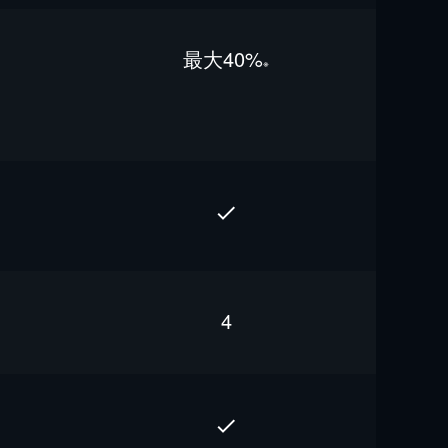
最⼤40%
※
4