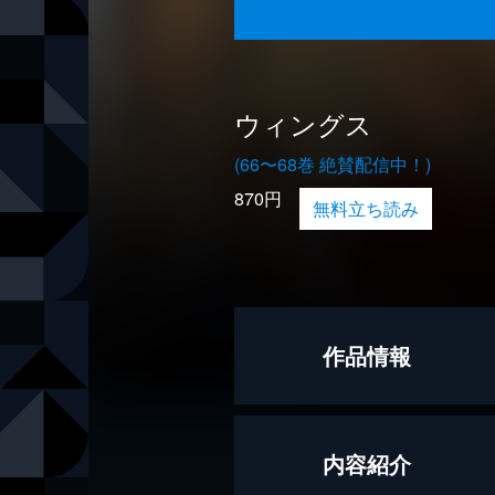
ウィングス
(66〜68巻 絶賛配信中！)
870円
無料立ち読み
作品情報
著者
トマトスー
内容紹介
著者
山口カエ