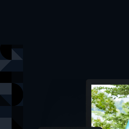
著者
林らいす
著者
なるしまゆ
著者
文章
著者
菅野彰
著者
南野ましろ
著者
ことの
出版社
新書館
掲載誌
ウィングス
レーベル
ウィングス