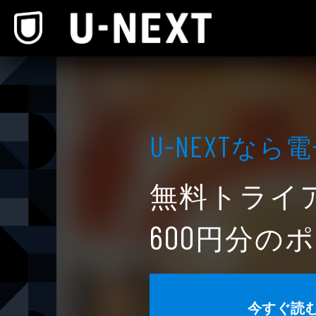
本文へスキップ
なら電
U-NEXT
無料トライ
円分のポ
600
今すぐ読