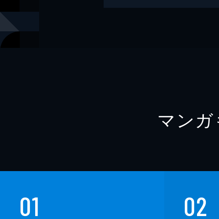
著者
かわい千草
著者
尚月地
著者
荒川弘
著者
越田うめ
著者
那州雪絵
マンガ
著者
伊東七つ生
著者
八月八
著者
片山愁
著者
ヨダカケイ
著者
堀江蟹子
01
02
著者
碧也ぴんく