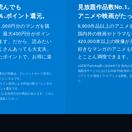
読んでも
見放題作品数No.1
※
％
ポイント還元。
アニメや映画がた
※
,000円分のマンガを購
6,900作品以上のアニメ
、最大400円分がポイン
国内外の映画やドラマな
ます。だから、読みたい
420,000本以上の映像
くさんあっても大丈夫。
好きなマンガのアニメも
たポイントで、お得に楽
とことん満喫できます。
。
※
GEM Partners調べ/2026年7⽉ 国
画配信サービスにおける洋画/邦画/海外
トシ
ト還元の対象は、クレジットカード決済に
ジアドラマ/国内ドラマ/アニメを調査。
/ レンタルです。
り。
Uコイン決済による作品の購入 / レンタル
イント還元です。
となる決済方法や商品があります。くわし
確認ください。