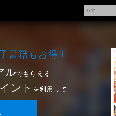
⼦書籍もお得！
アル
でもらえる
イント
を利用して
む