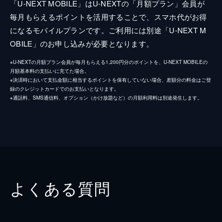
「U-NEXT MOBILE」はU-NEXTの「月額プラン」会員が
毎月もらえるポイントを活用することで、スマホ代がお得
になるモバイルプランです。ご利用には別途「U-NEXT M
OBILE」のお申し込みが必要となります。
※U-NEXTの月額プラン会員が毎月もらえる1,200円分のポイントを、U-NEXT MOBILEの
月額基本料の支払いに充てた場合。
※決済時において支払金額に相当するポイントを保有していない場合、差額分の料金はご登
録のクレジットカードでのお支払いとなります。
※通話料、SMS通信料、オプション（かけ放題など）の月額利用料は別途発生します。
よくある質問