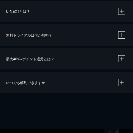
U-NEXTとは？
無料トライアルは何が無料？
最大40%
ポイント還元とは？
※
いつでも解約できますか
※
40％ポイント還元の対象は、クレジットカード決済による作品の購入 / レンタルです。
※
iOSアプリのUコイン決済による作品の購入 / レンタルは、20％のポイント還元です。
※
還元の対象外となる決済方法や商品があります。くわしくは
こちら
をご確認ください。
こちら