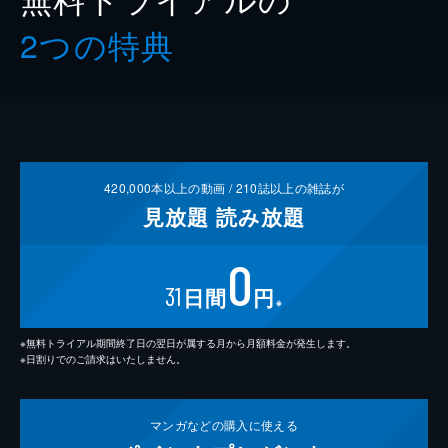
2つの特典
420,000
本以上の動画 /
210
誌以上の雑誌が
見放題
読み放題
0
31
日間
円
※
※無料トライアル期間終了日の翌日が属する月から月額料金が発生します。
※日割りでのご請求はいたしません。
マンガなどの
購入に使える