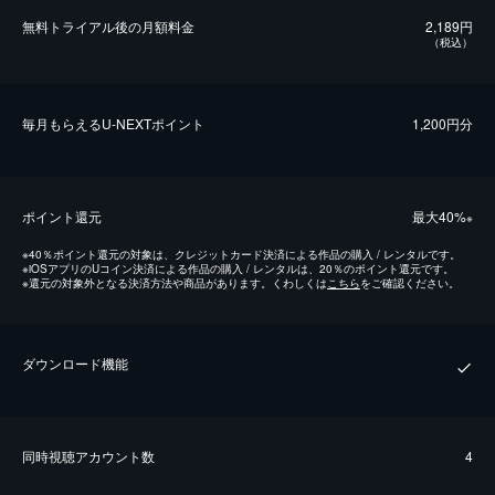
無料トライアル後の⽉額料金
2,189円
（税込）
毎⽉もらえるU-NEXTポイント
1,200円分
ポイント還元
最⼤40%
※
※
40％ポイント還元の対象は、クレジットカード決済による作品の購入 / レンタルです。
※
iOSアプリのUコイン決済による作品の購入 / レンタルは、20％のポイント還元です。
※
還元の対象外となる決済方法や商品があります。くわしくは
こちら
をご確認ください。
ダウンロード機能
同時視聴アカウント数
4