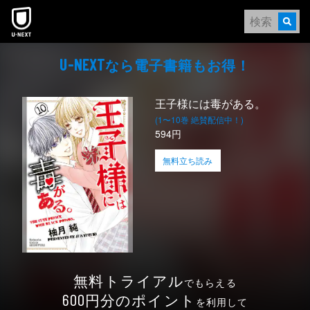
本文へスキップ
なら電⼦書籍もお得！
U-NEXT
王子様には毒がある。
(1〜10巻 絶賛配信中！)
594円
無料立ち読み
無料トライアル
でもらえる
円分のポイント
600
を利用して