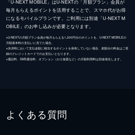
「U-NEXT MOBILE」はU-NEXTの「月額プラン」会員が
毎月もらえるポイントを活用することで、スマホ代がお得
になるモバイルプランです。ご利用には別途「U-NEXT M
OBILE」のお申し込みが必要となります。
※U-NEXTの月額プラン会員が毎月もらえる1,200円分のポイントを、U-NEXT MOBILEの
月額基本料の支払いに充てた場合。
※決済時において支払金額に相当するポイントを保有していない場合、差額分の料金はご登
録のクレジットカードでのお支払いとなります。
※通話料、SMS通信料、オプション（かけ放題など）の月額利用料は別途発生します。
よくある質問