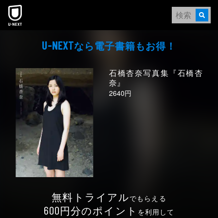
本文へスキップ
なら電⼦書籍もお得！
U-NEXT
石橋杏奈写真集『石橋杏
奈』
2640円
無料トライアル
でもらえる
円分のポイント
600
を利用して