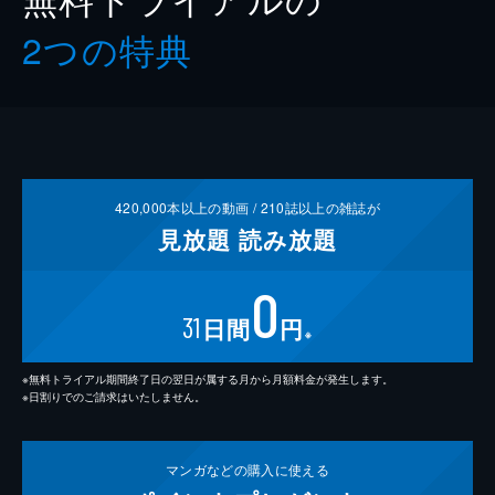
2つの特典
420,000
本以上の動画 /
210
誌以上の雑誌が
見放題
読み放題
0
31
日間
円
※
※無料トライアル期間終了日の翌日が属する月から月額料金が発生します。
※日割りでのご請求はいたしません。
マンガなどの
購入に使える