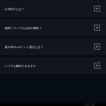
U-NEXTとは？
無料トライアルは何が無料？
最大40%
ポイント還元とは？
※
いつでも解約できますか
※
40％ポイント還元の対象は、クレジットカード決済による作品の購入 / レンタルです。
※
iOSアプリのUコイン決済による作品の購入 / レンタルは、20％のポイント還元です。
※
還元の対象外となる決済方法や商品があります。くわしくは
こちら
をご確認ください。
こちら