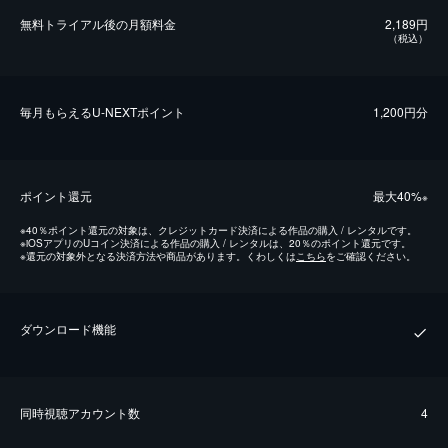
無料トライアル後の⽉額料金
2,189円
（税込）
毎⽉もらえるU-NEXTポイント
1,200円分
ポイント還元
最⼤40%
※
※
40％ポイント還元の対象は、クレジットカード決済による作品の購入 / レンタルです。
※
iOSアプリのUコイン決済による作品の購入 / レンタルは、20％のポイント還元です。
※
還元の対象外となる決済方法や商品があります。くわしくは
こちら
をご確認ください。
ダウンロード機能
同時視聴アカウント数
4