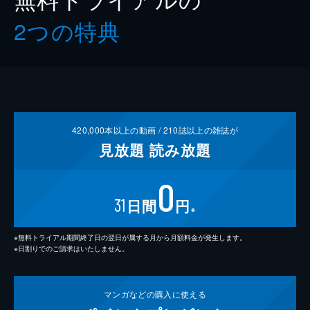
2つの特典
420,000
本以上の動画 /
210
誌以上の雑誌が
見放題
読み放題
0
31
日間
円
※
※無料トライアル期間終了日の翌日が属する月から月額料金が発生します。
※日割りでのご請求はいたしません。
マンガなどの
購入に使える