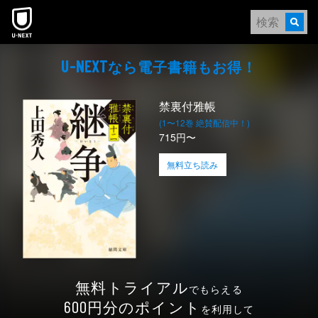
本文へスキップ
なら電⼦書籍もお得！
U-NEXT
禁裏付雅帳
(1〜12巻 絶賛配信中！)
715円〜
無料立ち読み
無料トライアル
でもらえる
円分のポイント
600
を利用して