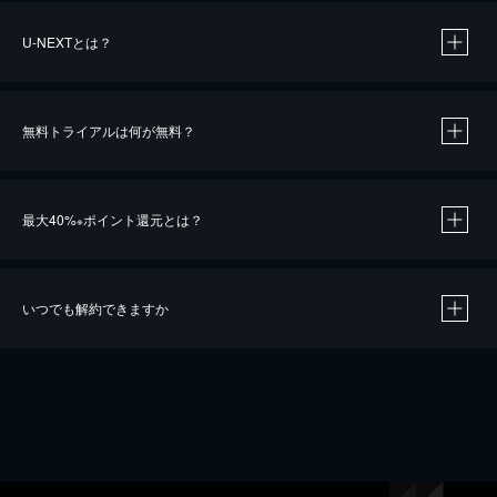
U-NEXTとは？
無料トライアルは何が無料？
最大40%
ポイント還元とは？
※
いつでも解約できますか
※
40％ポイント還元の対象は、クレジットカード決済による作品の購入 / レンタルです。
※
iOSアプリのUコイン決済による作品の購入 / レンタルは、20％のポイント還元です。
※
還元の対象外となる決済方法や商品があります。くわしくは
こちら
をご確認ください。
こちら