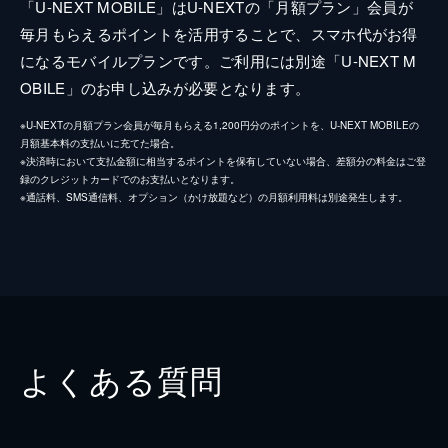
「U-NEXT MOBILE」はU-NEXTの「月額プラン」会員が
毎月もらえるポイントを活用することで、スマホ代がお得
になるモバイルプランです。ご利用には別途「U-NEXT M
OBILE」のお申し込みが必要となります。
※U-NEXTの月額プラン会員が毎月もらえる1,200円分のポイントを、U-NEXT MOBILEの
月額基本料の支払いに充てた場合。
※決済時において支払金額に相当するポイントを保有していない場合、差額分の料金はご登
録のクレジットカードでのお支払いとなります。
※通話料、SMS通信料、オプション（かけ放題など）の月額利用料は別途発生します。
よくある質問