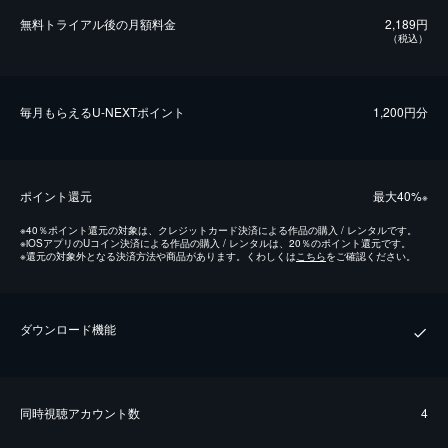
無料トライアル後の⽉額料金
2,189円
（税込）
毎⽉もらえるU-NEXTポイント
1,200円分
ポイント還元
最⼤40%
※
※
40％ポイント還元の対象は、クレジットカード決済による作品の購入 / レンタルです。
※
iOSアプリのUコイン決済による作品の購入 / レンタルは、20％のポイント還元です。
※
還元の対象外となる決済方法や商品があります。くわしくは
こちら
をご確認ください。
ダウンロード機能
同時視聴アカウント数
4