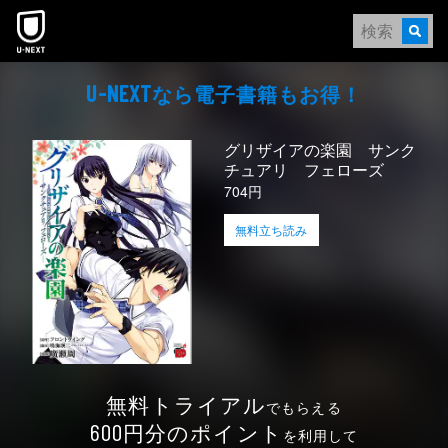
本文へスキップ
なら電⼦書籍もお得！
U-NEXT
グリザイアの楽園 サンク
チュアリ フェローズ
704円
無料立ち読み
無料トライアル
でもらえる
円分のポイント
600
を利用して