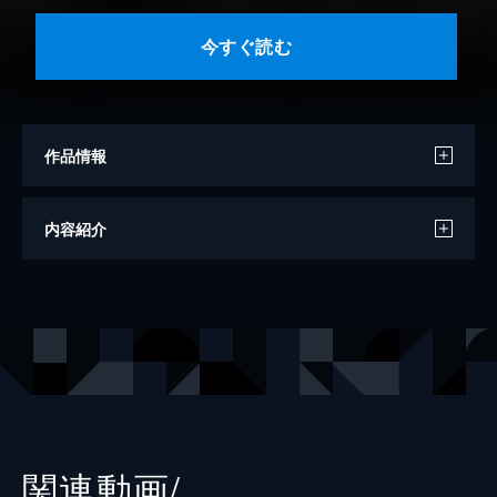
今すぐ読む
作品情報
漫画
廣瀬周
内容紹介
原作
フロントウイング
脚本
鳴海瑛ニ
出版社
秋田書店
掲載誌
チャンピオンクロス
レーベル
チャンピオンREDコミックス
関連動画/