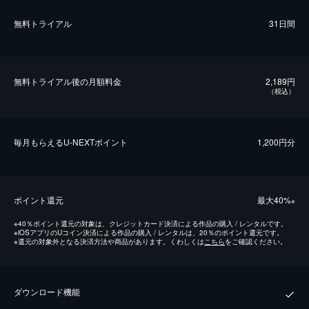
無料トライアル
31日間
無料トライアル後の⽉額料金
2,189円
（税込）
毎⽉もらえるU-NEXTポイント
1,200円分
ポイント還元
最⼤40%
※
※
40％ポイント還元の対象は、クレジットカード決済による作品の購入 / レンタルです。
※
iOSアプリのUコイン決済による作品の購入 / レンタルは、20％のポイント還元です。
※
還元の対象外となる決済方法や商品があります。くわしくは
こちら
をご確認ください。
ダウンロード機能