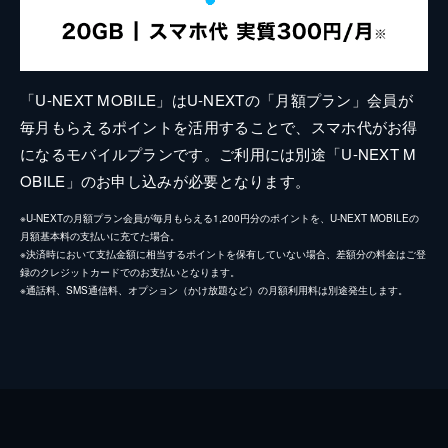
「U-NEXT MOBILE」はU-NEXTの「月額プラン」会員が
毎月もらえるポイントを活用することで、スマホ代がお得
になるモバイルプランです。ご利用には別途「U-NEXT M
OBILE」のお申し込みが必要となります。
※U-NEXTの月額プラン会員が毎月もらえる1,200円分のポイントを、U-NEXT MOBILEの
月額基本料の支払いに充てた場合。
※決済時において支払金額に相当するポイントを保有していない場合、差額分の料金はご登
録のクレジットカードでのお支払いとなります。
※通話料、SMS通信料、オプション（かけ放題など）の月額利用料は別途発生します。