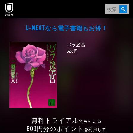
本文へスキップ
なら電⼦書籍もお得！
U-NEXT
バラ迷宮
628円
無料トライアル
でもらえる
円分のポイント
600
を利用して