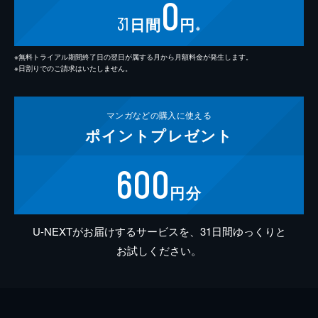
0
31
日間
円
※
※無料トライアル期間終了日の翌日が属する月から月額料金が発生します。
※日割りでのご請求はいたしません。
マンガなどの
購入に使える
ポイント
プレゼント
600
円分
U-NEXTがお届けするサービスを、31日間ゆっくりと
お試しください。