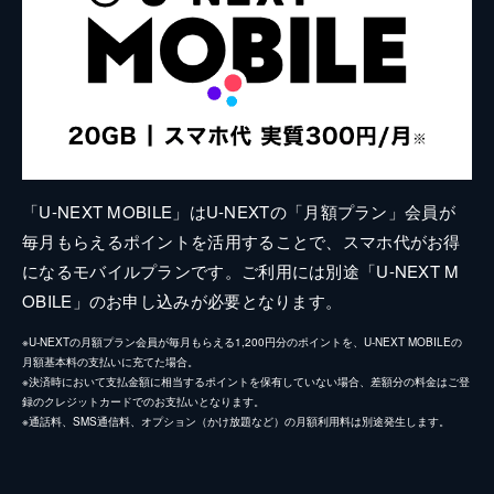
「U-NEXT MOBILE」はU-NEXTの「月額プラン」会員が
毎月もらえるポイントを活用することで、スマホ代がお得
になるモバイルプランです。ご利用には別途「U-NEXT M
OBILE」のお申し込みが必要となります。
※U-NEXTの月額プラン会員が毎月もらえる1,200円分のポイントを、U-NEXT MOBILEの
月額基本料の支払いに充てた場合。
※決済時において支払金額に相当するポイントを保有していない場合、差額分の料金はご登
録のクレジットカードでのお支払いとなります。
※通話料、SMS通信料、オプション（かけ放題など）の月額利用料は別途発生します。