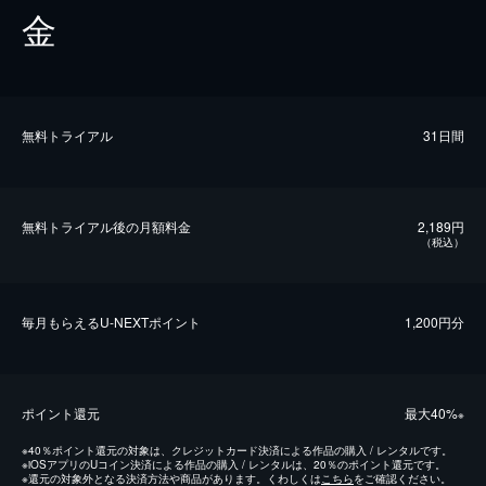
金
無料トライアル
31日間
無料トライアル後の⽉額料金
2,189円
（税込）
毎⽉もらえるU-NEXTポイント
1,200円分
ポイント還元
最⼤40%
※
※
40％ポイント還元の対象は、クレジットカード決済による作品の購入 / レンタルです。
※
iOSアプリのUコイン決済による作品の購入 / レンタルは、20％のポイント還元です。
※
還元の対象外となる決済方法や商品があります。くわしくは
こちら
をご確認ください。