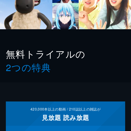
無料トライアルの
2つの特典
420,000
本以上の動画 /
210
誌以上の雑誌が
見放題
読み放題