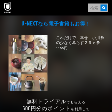
本文へスキップ
なら電⼦書籍もお得！
U-NEXT
これだけで、幸せ 小川糸
の少なく暮らす２９ヵ条
1155円
無料トライアル
でもらえる
円分のポイント
600
を利用して