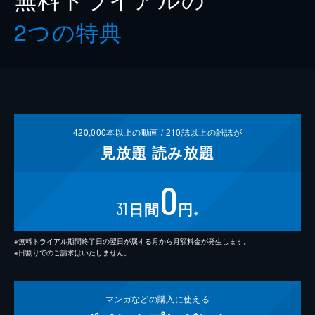
2つの特典
420,000
本以上の動画 /
210
誌以上の雑誌が
見放題
読み放題
0
31
日間
円
※
※無料トライアル期間終了日の翌日が属する月から月額料金が発生します。
※日割りでのご請求はいたしません。
マンガなどの
購入に使える