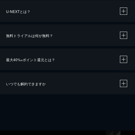
U-NEXTとは？
無料トライアルは何が無料？
最大40%
ポイント還元とは？
※
いつでも解約できますか
※
40％ポイント還元の対象は、クレジットカード決済による作品の購入 / レンタルです。
※
iOSアプリのUコイン決済による作品の購入 / レンタルは、20％のポイント還元です。
※
還元の対象外となる決済方法や商品があります。くわしくは
こちら
をご確認ください。
こちら