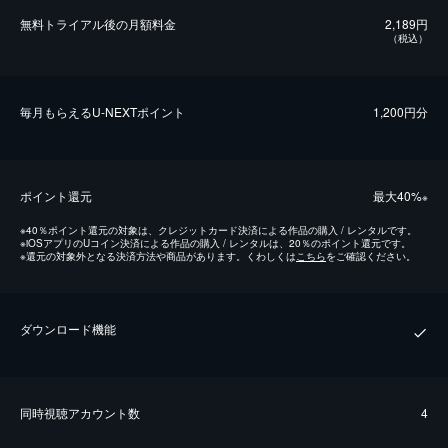
無料トライアル後の⽉額料金
2,189円
（税込）
毎⽉もらえるU-NEXTポイント
1,200円分
ポイント還元
最⼤40%
※
※
40％ポイント還元の対象は、クレジットカード決済による作品の購入 / レンタルです。
※
iOSアプリのUコイン決済による作品の購入 / レンタルは、20％のポイント還元です。
※
還元の対象外となる決済方法や商品があります。くわしくは
こちら
をご確認ください。
ダウンロード機能
同時視聴アカウント数
4