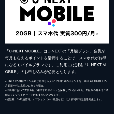
「U-NEXT MOBILE」はU-NEXTの「月額プラン」会員が
毎月もらえるポイントを活用することで、スマホ代がお得
になるモバイルプランです。ご利用には別途「U-NEXT M
OBILE」のお申し込みが必要となります。
※U-NEXTの月額プラン会員が毎月もらえる1,200円分のポイントを、U-NEXT MOBILEの
月額基本料の支払いに充てた場合。
※決済時において支払金額に相当するポイントを保有していない場合、差額分の料金はご登
録のクレジットカードでのお支払いとなります。
※通話料、SMS通信料、オプション（かけ放題など）の月額利用料は別途発生します。