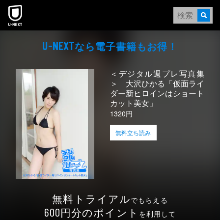
本文へスキップ
なら電⼦書籍もお得！
U-NEXT
＜デジタル週プレ写真集
＞ 大沢ひかる「仮面ライ
ダー新ヒロインはショート
カット美女」
1320円
無料立ち読み
無料トライアル
でもらえる
円分のポイント
600
を利用して