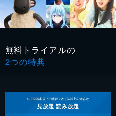
無料トライアルの
2つの特典
420,000
本以上の動画 /
210
誌以上の雑誌が
見放題
読み放題