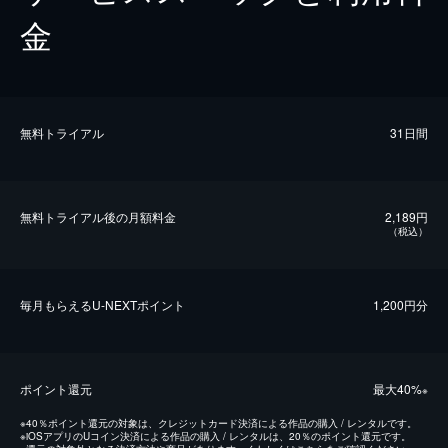
金
無料トライアル
31日間
無料トライアル後の⽉額料金
2,189円
（税込）
毎⽉もらえるU-NEXTポイント
1,200円分
ポイント還元
最⼤40%
※
※
40％ポイント還元の対象は、クレジットカード決済による作品の購入 / レンタルです。
※
iOSアプリのUコイン決済による作品の購入 / レンタルは、20％のポイント還元です。