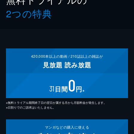
2つの特典
420,000
本以上の動画 /
210
誌以上の雑誌が
見放題
読み放題
0
31
日間
円
※
※無料トライアル期間終了日の翌日が属する月から月額料金が発生します。
※日割りでのご請求はいたしません。
マンガなどの
購入に使える