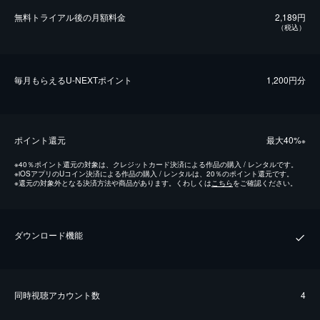
無料トライアル後の⽉額料金
2,189円
（税込）
毎⽉もらえるU-NEXTポイント
1,200円分
ポイント還元
最⼤40%
※
※
40％ポイント還元の対象は、クレジットカード決済による作品の購入 / レンタルです。
※
iOSアプリのUコイン決済による作品の購入 / レンタルは、20％のポイント還元です。
※
還元の対象外となる決済方法や商品があります。くわしくは
こちら
をご確認ください。
ダウンロード機能
同時視聴アカウント数
4