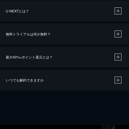
U-NEXTとは？
無料トライアルは何が無料？
最大40%
ポイント還元とは？
※
いつでも解約できますか
※
40％ポイント還元の対象は、クレジットカード決済による作品の購入 / レンタルです。
※
iOSアプリのUコイン決済による作品の購入 / レンタルは、20％のポイント還元です。
※
還元の対象外となる決済方法や商品があります。くわしくは
こちら
をご確認ください。
こちら