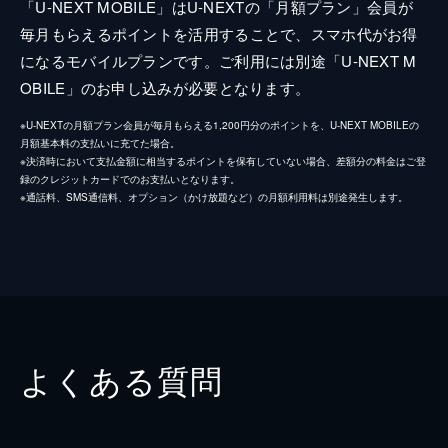
「U-NEXT MOBILE」はU-NEXTの「月額プラン」会員が
毎月もらえるポイントを活用することで、スマホ代がお得
になるモバイルプランです。ご利用には別途「U-NEXT M
OBILE」のお申し込みが必要となります。
※U-NEXTの月額プラン会員が毎月もらえる1,200円分のポイントを、U-NEXT MOBILEの
月額基本料の支払いに充てた場合。
※決済時において支払金額に相当するポイントを保有していない場合、差額分の料金はご登
録のクレジットカードでのお支払いとなります。
※通話料、SMS通信料、オプション（かけ放題など）の月額利用料は別途発生します。
よくある質問