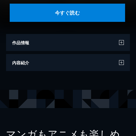
今すぐ読む
作品情報
著者
リタ・メイ・ブラウン
内容紹介
著者
スニーキー・パイ・ブラウン
訳
茅律子
出版社
早川書房
レーベル
ハヤカワ・ミステリ文庫
マンガもアニメも楽しめ