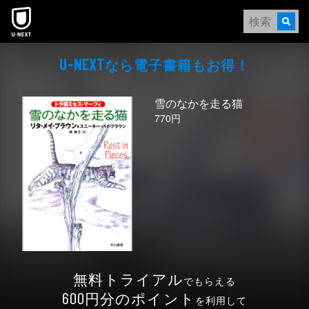
本文へスキップ
なら電⼦書籍もお得！
U-NEXT
雪のなかを走る猫
770円
無料トライアル
でもらえる
円分のポイント
600
を利用して