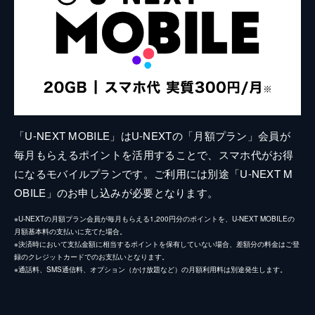
「U-NEXT MOBILE」はU-NEXTの「月額プラン」会員が
毎月もらえるポイントを活用することで、スマホ代がお得
になるモバイルプランです。ご利用には別途「U-NEXT M
OBILE」のお申し込みが必要となります。
※U-NEXTの月額プラン会員が毎月もらえる1,200円分のポイントを、U-NEXT MOBILEの
月額基本料の支払いに充てた場合。
※決済時において支払金額に相当するポイントを保有していない場合、差額分の料金はご登
録のクレジットカードでのお支払いとなります。
※通話料、SMS通信料、オプション（かけ放題など）の月額利用料は別途発生します。