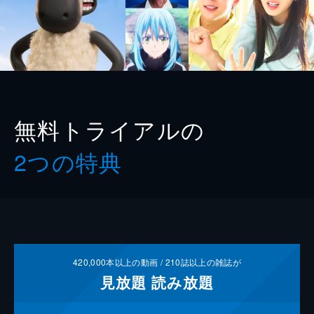
無料トライアルの
2つの特典
420,000
本以上の動画 /
210
誌以上の雑誌が
見放題
読み放題