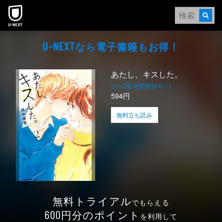
本文へスキップ
なら電⼦書籍もお得！
U-NEXT
あたし、キスした。
(1〜2巻 絶賛配信中！)
594円
無料立ち読み
無料トライアル
でもらえる
円分のポイント
600
を利用して