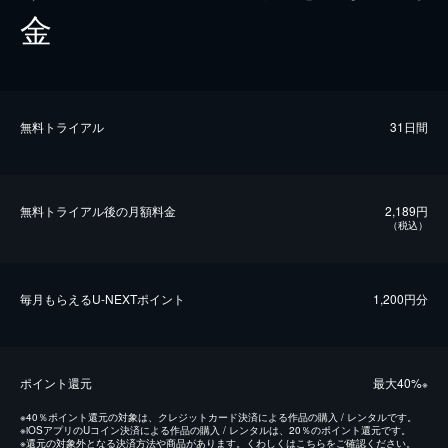
金
無料トライアル
31日間
無料トライアル後の⽉額料金
2,189円
（税込）
毎⽉もらえるU-NEXTポイント
1,200円分
ポイント還元
最⼤40%
※
※
40％ポイント還元の対象は、クレジットカード決済による作品の購入 / レンタルです。
※
iOSアプリのUコイン決済による作品の購入 / レンタルは、20％のポイント還元です。
※
還元の対象外となる決済方法や商品があります。くわしくは
こちら
をご確認ください。