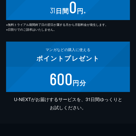
0
31
日間
円
※
※無料トライアル期間終了日の翌日が属する月から月額料金が発生します。
※日割りでのご請求はいたしません。
マンガなどの
購入に使える
ポイント
プレゼント
600
円分
U-NEXTがお届けするサービスを、31日間ゆっくりと
お試しください。