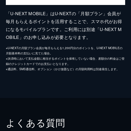
「U-NEXT MOBILE」はU-NEXTの「月額プラン」会員が
毎月もらえるポイントを活用することで、スマホ代がお得
になるモバイルプランです。ご利用には別途「U-NEXT M
OBILE」のお申し込みが必要となります。
※U-NEXTの月額プラン会員が毎月もらえる1,200円分のポイントを、U-NEXT MOBILEの
月額基本料の支払いに充てた場合。
※決済時において支払金額に相当するポイントを保有していない場合、差額分の料金はご登
録のクレジットカードでのお支払いとなります。
※通話料、SMS通信料、オプション（かけ放題など）の月額利用料は別途発生します。
よくある質問