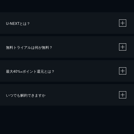
U-NEXTとは？
無料トライアルは何が無料？
最大40%
ポイント還元とは？
※
いつでも解約できますか
※
40％ポイント還元の対象は、クレジットカード決済による作品の購入 / レンタルです。
※
iOSアプリのUコイン決済による作品の購入 / レンタルは、20％のポイント還元です。
※
還元の対象外となる決済方法や商品があります。くわしくは
こちら
をご確認ください。