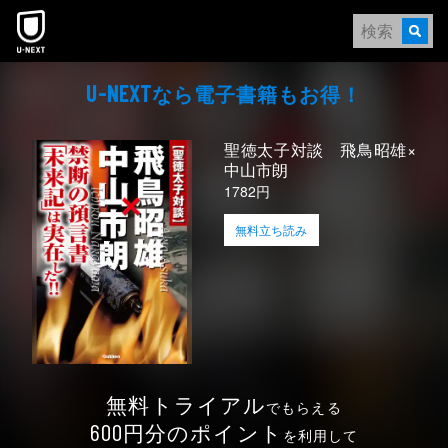
本文へスキップ
なら電⼦書籍もお得！
U-NEXT
聖徳太子対談 飛鳥昭雄×
中山市朗
1782円
無料立ち読み
無料トライアル
でもらえる
円分のポイント
600
を利用して