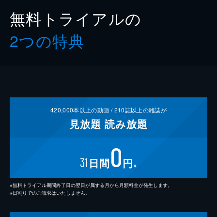
無料トライアルの
2つの特典
420,000
本以上の動画 /
210
誌以上の雑誌が
見放題
読み放題
0
31
日間
円
※
※無料トライアル期間終了日の翌日が属する月から月額料金が発生します。
※日割りでのご請求はいたしません。