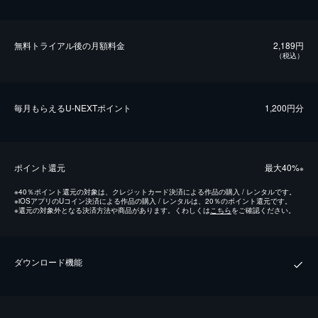
無料トライアル後の⽉額料金
2,189円
（税込）
毎⽉もらえるU-NEXTポイント
1,200円分
ポイント還元
最⼤40%
※
※
40％ポイント還元の対象は、クレジットカード決済による作品の購入 / レンタルです。
※
iOSアプリのUコイン決済による作品の購入 / レンタルは、20％のポイント還元です。
※
還元の対象外となる決済方法や商品があります。くわしくは
こちら
をご確認ください。
ダウンロード機能