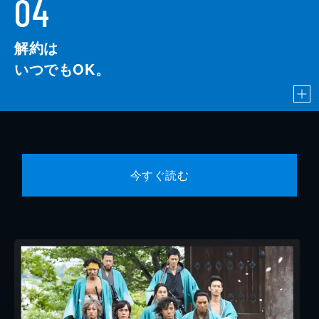
04
解約は
いつでもOK。
今すぐ読む