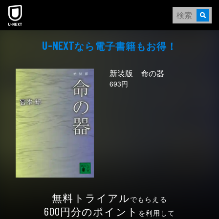
本文へスキップ
なら電⼦書籍もお得！
U-NEXT
新装版 命の器
693円
無料トライアル
でもらえる
円分のポイント
600
を利用して