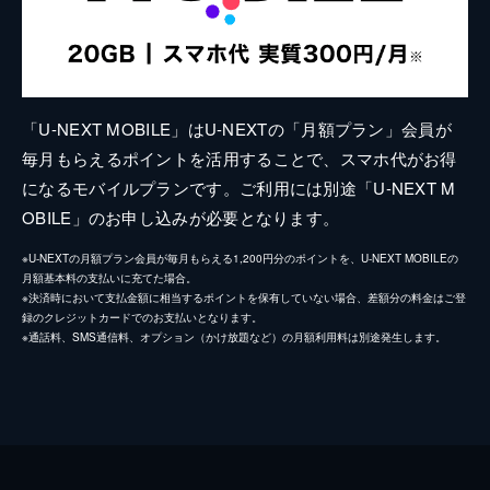
「U-NEXT MOBILE」はU-NEXTの「月額プラン」会員が
毎月もらえるポイントを活用することで、スマホ代がお得
になるモバイルプランです。ご利用には別途「U-NEXT M
OBILE」のお申し込みが必要となります。
※U-NEXTの月額プラン会員が毎月もらえる1,200円分のポイントを、U-NEXT MOBILEの
月額基本料の支払いに充てた場合。
※決済時において支払金額に相当するポイントを保有していない場合、差額分の料金はご登
録のクレジットカードでのお支払いとなります。
※通話料、SMS通信料、オプション（かけ放題など）の月額利用料は別途発生します。