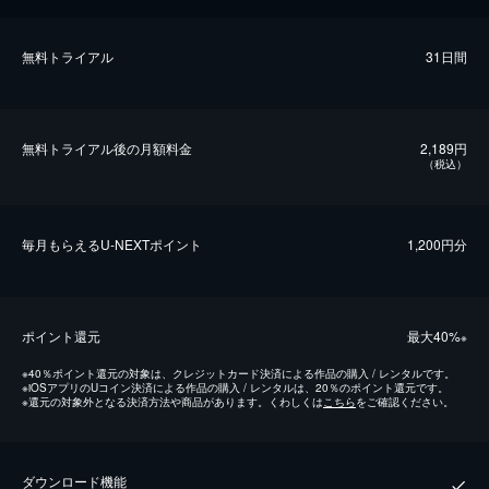
無料トライアル
31日間
無料トライアル後の⽉額料金
2,189円
（税込）
毎⽉もらえるU-NEXTポイント
1,200円分
ポイント還元
最⼤40%
※
※
40％ポイント還元の対象は、クレジットカード決済による作品の購入 / レンタルです。
※
iOSアプリのUコイン決済による作品の購入 / レンタルは、20％のポイント還元です。
※
還元の対象外となる決済方法や商品があります。くわしくは
こちら
をご確認ください。
ダウンロード機能