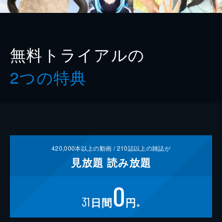
無料トライアルの
2つの特典
420,000
本以上の動画 /
210
誌以上の雑誌が
見放題
読み放題
0
31
日間
円
※