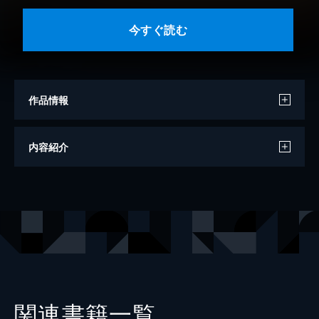
今すぐ読む
作品情報
原案
久住昌之
内容紹介
画
魚乃目三太
原作
テレビ東京／共同テレビジョン
出版社
幻冬舎
関連書籍一覧