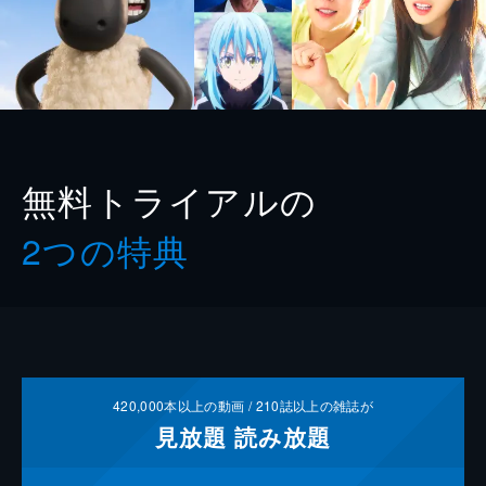
無料トライアルの
2つの特典
420,000
本以上の動画 /
210
誌以上の雑誌が
見放題
読み放題