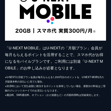
「U-NEXT MOBILE」はU-NEXTの「月額プラン」会員が
毎月もらえるポイントを活用することで、スマホ代がお得
になるモバイルプランです。ご利用には別途「U-NEXT M
OBILE」のお申し込みが必要となります。
※U-NEXTの月額プラン会員が毎月もらえる1,200円分のポイントを、U-NEXT MOBILEの
月額基本料の支払いに充てた場合。
※決済時において支払金額に相当するポイントを保有していない場合、差額分の料金はご登
録のクレジットカードでのお支払いとなります。
※通話料、SMS通信料、オプション（かけ放題など）の月額利用料は別途発生します。