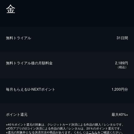
金
無料トライアル
31日間
無料トライアル後の⽉額料金
2,189円
（税込）
毎⽉もらえるU-NEXTポイント
1,200円分
ポイント還元
最⼤40%
※
※
40％ポイント還元の対象は、クレジットカード決済による作品の購入 / レンタルです。
※
iOSアプリのUコイン決済による作品の購入 / レンタルは、20％のポイント還元です。
※
還元の対象外となる決済方法や商品があります。くわしくは
こちら
をご確認ください。