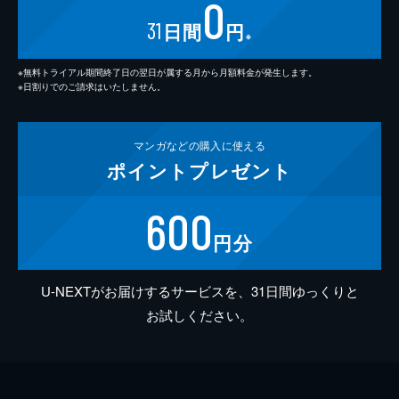
0
31
日間
円
※
※無料トライアル期間終了日の翌日が属する月から月額料金が発生します。
※日割りでのご請求はいたしません。
マンガなどの
購入に使える
ポイント
プレゼント
600
円分
U-NEXTがお届けするサービスを、31日間ゆっくりと
お試しください。