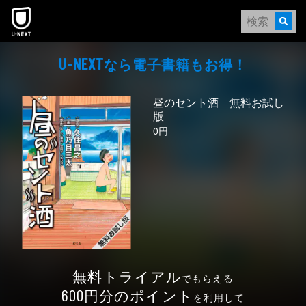
本文へスキップ
なら電⼦書籍もお得！
U-NEXT
昼のセント酒 無料お試し
版
0円
無料トライアル
でもらえる
円分のポイント
600
を利用して