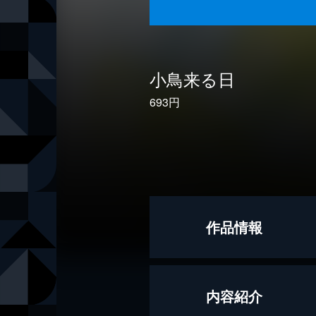
小鳥来る日
693円
作品情報
著者
平松洋子
内容紹介
出版社
文藝春秋