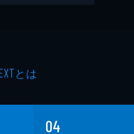
とは
EXT
04