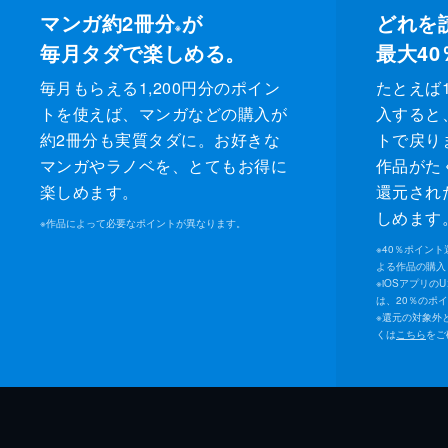
マンガ約2冊分
が
どれを
※
毎月タダで楽しめる。
最大40
毎月もらえる1,200円分のポイン
たとえば1
トを使えば、マンガなどの購入が
入すると
約2冊分も実質タダに。お好きな
トで戻り
マンガやラノベを、とてもお得に
作品がた
楽しめます。
還元され
しめます
※
作品によって必要なポイントが異なります。
※
40％ポイン
よる作品の購入 
※
iOSアプリの
は、20％のポ
※
還元の対象外
くは
こちら
をご