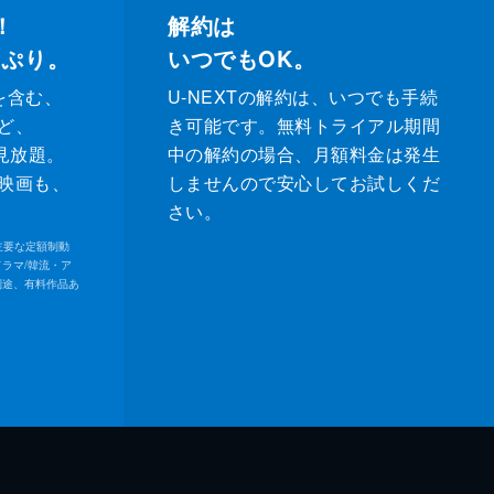
！
解約は
っぷり。
いつでもOK。
を含む、
U-NEXTの解約は、いつでも手続
ど、
き可能です。無料トライアル期間
が見放題。
中の解約の場合、月額料金は発生
映画も、
しませんので安心してお試しくだ
さい。
内の主要な定額制動
ドラマ/韓流・ア
別途、有料作品あ