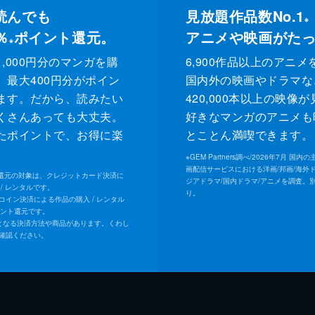
読んでも
見放題作品数No.1
※
％
ポイント還元。
アニメや映画がた
※
,000円分のマンガを購
6,900作品以上のアニメ
、最大400円分がポイン
国内外の映画やドラマな
ます。だから、読みたい
420,000本以上の映像
くさんあっても大丈夫。
好きなマンガのアニメも
たポイントで、お得に楽
とことん満喫できます。
。
※
GEM Partners調べ/2026年7⽉ 国
画配信サービスにおける洋画/邦画/海外
ト還元の対象は、クレジットカード決済に
ジアドラマ/国内ドラマ/アニメを調査。
/ レンタルです。
り。
Uコイン決済による作品の購入 / レンタル
イント還元です。
となる決済方法や商品があります。くわし
確認ください。