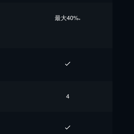
最⼤40%
※
4