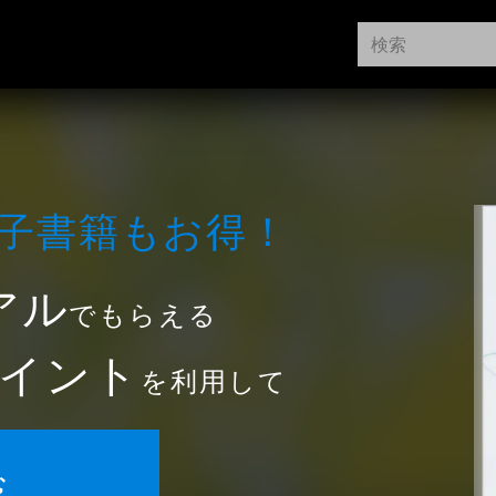
⼦書籍もお得！
アル
でもらえる
イント
を利用して
む