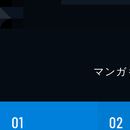
レーベル
文春文庫
マンガ
01
02