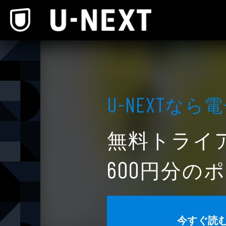
本文へスキップ
なら電
U-NEXT
無料トライ
円分のポ
600
今すぐ読