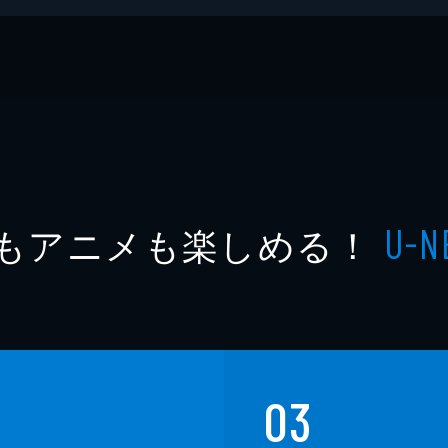
もアニメも楽しめる！
U-N
03