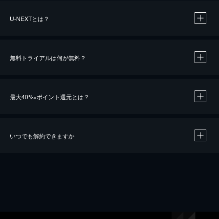
U-NEXTとは？
無料トライアルは何が無料？
最大40%
ポイント還元とは？
※
いつでも解約できますか
※
40％ポイント還元の対象は、クレジットカード決済による作品の購入 / レンタルです。
※
iOSアプリのUコイン決済による作品の購入 / レンタルは、20％のポイント還元です。
※
還元の対象外となる決済方法や商品があります。くわしくは
こちら
をご確認ください。
こちら