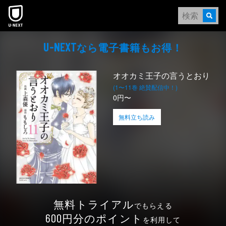
本文へスキップ
なら電⼦書籍もお得！
U-NEXT
オオカミ王子の言うとおり
(1〜11巻 絶賛配信中！)
0円〜
無料立ち読み
無料トライアル
でもらえる
円分のポイント
600
を利用して