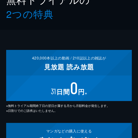
2つの特典
420,000
本以上の動画 /
210
誌以上の雑誌が
見放題
読み放題
0
31
日間
円
※
※無料トライアル期間終了日の翌日が属する月から月額料金が発生します。
※日割りでのご請求はいたしません。
マンガなどの
購入に使える