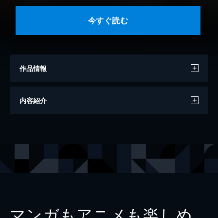
今すぐ読む
作品情報
著者
ももしろ
内容紹介
著者
上森優
出版社
双葉社
掲載誌
KoiYui 恋結
レーベル
ジュールコミックス
マンガもアニメも楽しめ