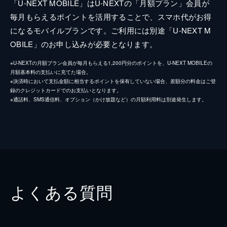
「U-NEXT MOBILE」はU-NEXTの「月額プラン」会員が
毎月もらえるポイントを活用することで、スマホ代がお得
になるモバイルプランです。ご利用には別途「U-NEXT M
OBILE」のお申し込みが必要となります。
※U-NEXTの月額プラン会員が毎月もらえる1,200円分のポイントを、U-NEXT MOBILEの
月額基本料の支払いに充てた場合。
※決済時において支払金額に相当するポイントを保有していない場合、差額分の料金はご登
録のクレジットカードでのお支払いとなります。
※通話料、SMS通信料、オプション（かけ放題など）の月額利用料は別途発生します。
よくある質問