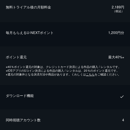
無料トライアル後の⽉額料金
2,189円
（税込）
毎⽉もらえるU-NEXTポイント
1,200円分
ポイント還元
最⼤40%
※
※
40％ポイント還元の対象は、クレジットカード決済による作品の購入 / レンタルです。
※
iOSアプリのUコイン決済による作品の購入 / レンタルは、20％のポイント還元です。
※
還元の対象外となる決済方法や商品があります。くわしくは
こちら
をご確認ください。
ダウンロード機能
同時視聴アカウント数
4