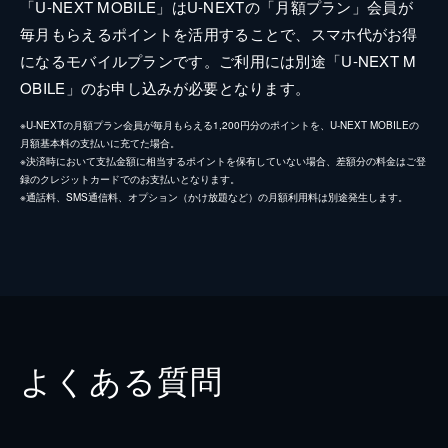
「U-NEXT MOBILE」はU-NEXTの「月額プラン」会員が
毎月もらえるポイントを活用することで、スマホ代がお得
になるモバイルプランです。ご利用には別途「U-NEXT M
OBILE」のお申し込みが必要となります。
※U-NEXTの月額プラン会員が毎月もらえる1,200円分のポイントを、U-NEXT MOBILEの
月額基本料の支払いに充てた場合。
※決済時において支払金額に相当するポイントを保有していない場合、差額分の料金はご登
録のクレジットカードでのお支払いとなります。
※通話料、SMS通信料、オプション（かけ放題など）の月額利用料は別途発生します。
よくある質問