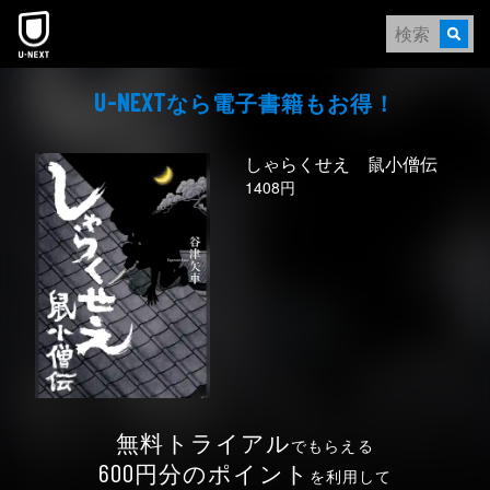
本文へスキップ
なら電⼦書籍もお得！
U-NEXT
しゃらくせえ 鼠小僧伝
1408円
無料トライアル
でもらえる
円分のポイント
600
を利用して