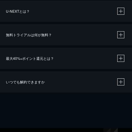
U-NEXTとは？
無料トライアルは何が無料？
最大40%
ポイント還元とは？
※
いつでも解約できますか
※
40％ポイント還元の対象は、クレジットカード決済による作品の購入 / レンタルです。
※
iOSアプリのUコイン決済による作品の購入 / レンタルは、20％のポイント還元です。
※
還元の対象外となる決済方法や商品があります。くわしくは
こちら
をご確認ください。
こちら