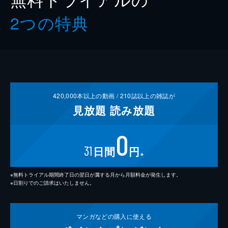
2つの特典
420,000
本以上の動画 /
210
誌以上の雑誌が
見放題
読み放題
0
31
日間
円
※
※無料トライアル期間終了日の翌日が属する月から月額料金が発生します。
※日割りでのご請求はいたしません。
マンガなどの
購入に使える