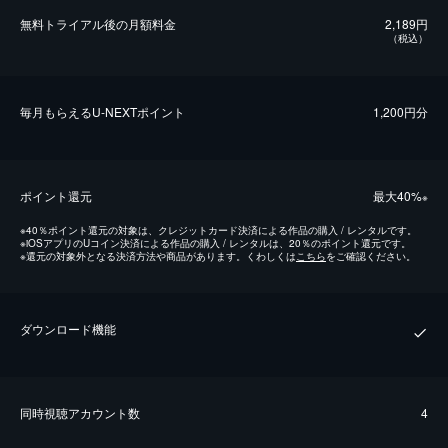
無料トライアル後の⽉額料金
2,189円
（税込）
毎⽉もらえるU-NEXTポイント
1,200円分
ポイント還元
最⼤40%
※
※
40％ポイント還元の対象は、クレジットカード決済による作品の購入 / レンタルです。
※
iOSアプリのUコイン決済による作品の購入 / レンタルは、20％のポイント還元です。
※
還元の対象外となる決済方法や商品があります。くわしくは
こちら
をご確認ください。
ダウンロード機能
同時視聴アカウント数
4