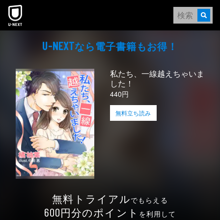
本文へスキップ
なら電⼦書籍もお得！
U-NEXT
私たち、一線越えちゃいま
した！
440円
無料立ち読み
無料トライアル
でもらえる
円分のポイント
600
を利用して