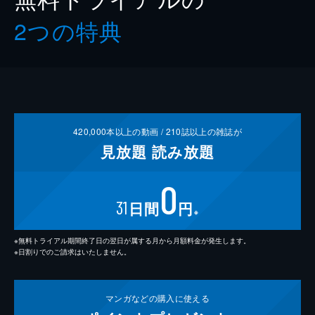
2つの特典
420,000
本以上の動画 /
210
誌以上の雑誌が
見放題
読み放題
0
31
日間
円
※
※無料トライアル期間終了日の翌日が属する月から月額料金が発生します。
※日割りでのご請求はいたしません。
マンガなどの
購入に使える