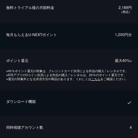
無料トライアル後の⽉額料金
2,189円
（税込）
毎⽉もらえるU-NEXTポイント
1,200円分
ポイント還元
最⼤40%
※
※
40％ポイント還元の対象は、クレジットカード決済による作品の購入 / レンタルです。
※
iOSアプリのUコイン決済による作品の購入 / レンタルは、20％のポイント還元です。
※
還元の対象外となる決済方法や商品があります。くわしくは
こちら
をご確認ください。
ダウンロード機能
同時視聴アカウント数
4