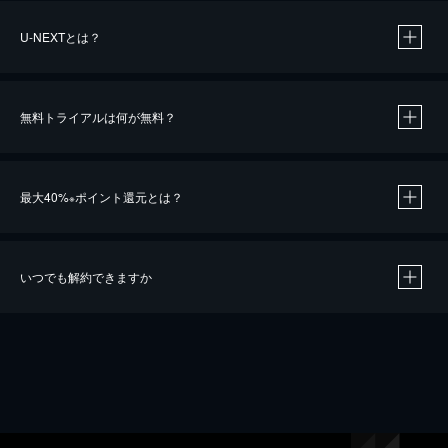
U-NEXTとは？
無料トライアルは何が無料？
最大40%
ポイント還元とは？
※
いつでも解約できますか
※
40％ポイント還元の対象は、クレジットカード決済による作品の購入 / レンタルです。
※
iOSアプリのUコイン決済による作品の購入 / レンタルは、20％のポイント還元です。
※
還元の対象外となる決済方法や商品があります。くわしくは
こちら
をご確認ください。
こちら