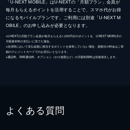
「U-NEXT MOBILE」はU-NEXTの「月額プラン」会員が
毎月もらえるポイントを活用することで、スマホ代がお得
になるモバイルプランです。ご利用には別途「U-NEXT M
OBILE」のお申し込みが必要となります。
※U-NEXTの月額プラン会員が毎月もらえる1,200円分のポイントを、U-NEXT MOBILEの
月額基本料の支払いに充てた場合。
※決済時において支払金額に相当するポイントを保有していない場合、差額分の料金はご登
録のクレジットカードでのお支払いとなります。
※通話料、SMS通信料、オプション（かけ放題など）の月額利用料は別途発生します。
よくある質問