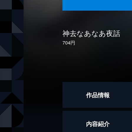
神去なあなあ夜話
704円
作品情報
著者
三浦しをん
内容紹介
出版社
徳間書店