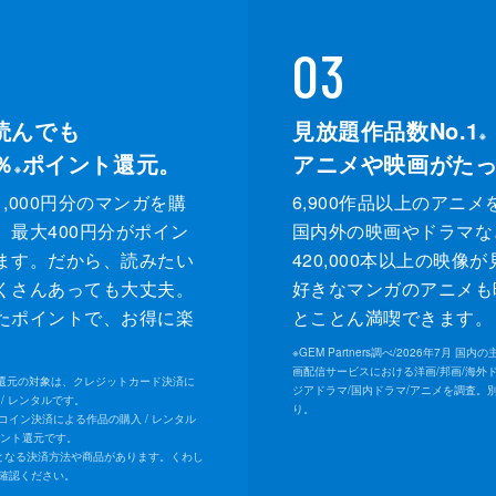
03
読んでも
見放題作品数No.1
※
％
ポイント還元。
アニメや映画がた
※
,000円分のマンガを購
6,900作品以上のアニメ
、最大400円分がポイン
国内外の映画やドラマな
ます。だから、読みたい
420,000本以上の映像
くさんあっても大丈夫。
好きなマンガのアニメも
たポイントで、お得に楽
とことん満喫できます。
。
※
GEM Partners調べ/2026年7⽉ 国
画配信サービスにおける洋画/邦画/海外
ト還元の対象は、クレジットカード決済に
ジアドラマ/国内ドラマ/アニメを調査。
/ レンタルです。
り。
Uコイン決済による作品の購入 / レンタル
イント還元です。
となる決済方法や商品があります。くわし
確認ください。