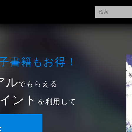
⼦書籍もお得！
アル
でもらえる
イント
を利用して
む