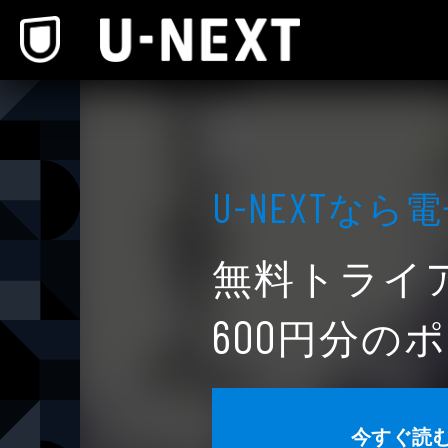
本文へスキップ
なら電
U-NEXT
無料トライ
円分のポ
600
今すぐ読