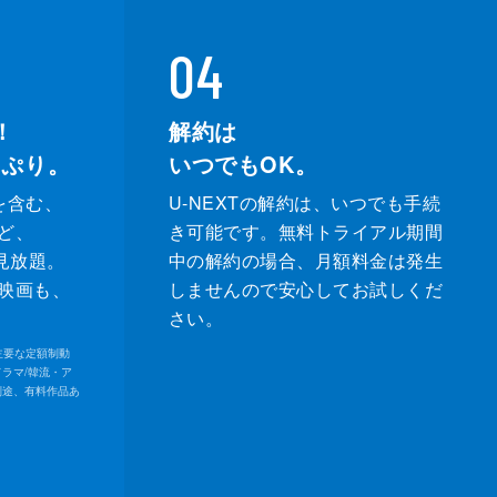
04
！
解約は
っぷり。
いつでもOK。
を含む、
U-NEXTの解約は、いつでも手続
ど、
き可能です。無料トライアル期間
が見放題。
中の解約の場合、月額料金は発生
映画も、
しませんので安心してお試しくだ
さい。
内の主要な定額制動
ドラマ/韓流・ア
別途、有料作品あ