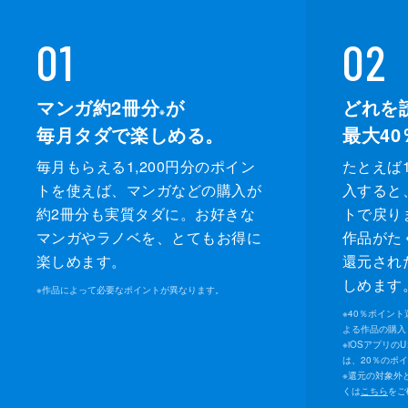
01
02
マンガ約2冊分
が
どれを
※
毎月タダで楽しめる。
最大40
毎月もらえる1,200円分のポイン
たとえば1
トを使えば、マンガなどの購入が
入すると
約2冊分も実質タダに。お好きな
トで戻り
マンガやラノベを、とてもお得に
作品がた
楽しめます。
還元され
しめます
※
作品によって必要なポイントが異なります。
※
40％ポイン
よる作品の購入 
※
iOSアプリの
は、20％のポ
※
還元の対象外
くは
こちら
をご