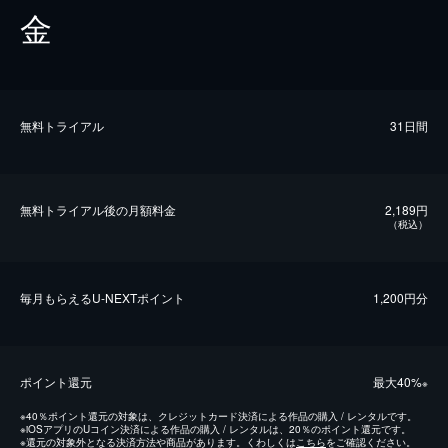
金
無料トライアル
31日間
無料トライアル後の⽉額料金
2,189円
（税込）
毎⽉もらえるU-NEXTポイント
1,200円分
ポイント還元
最⼤40%
※
※
40％ポイント還元の対象は、クレジットカード決済による作品の購入 / レンタルです。
※
iOSアプリのUコイン決済による作品の購入 / レンタルは、20％のポイント還元です。
※
還元の対象外となる決済方法や商品があります。くわしくは
こちら
をご確認ください。