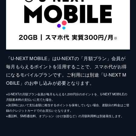
「U-NEXT MOBILE」はU-NEXTの「月額プラン」会員が
毎月もらえるポイントを活用することで、スマホ代がお得
になるモバイルプランです。ご利用には別途「U-NEXT M
OBILE」のお申し込みが必要となります。
※U-NEXTの月額プラン会員が毎月もらえる1,200円分のポイントを、U-NEXT MOBILEの
月額基本料の支払いに充てた場合。
※決済時において支払金額に相当するポイントを保有していない場合、差額分の料金はご登
録のクレジットカードでのお支払いとなります。
※通話料、SMS通信料、オプション（かけ放題など）の月額利用料は別途発生します。