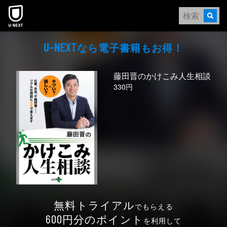
本文へスキップ
なら電⼦書籍もお得！
U-NEXT
藤田晋のかけこみ人生相談
330円
無料トライアル
でもらえる
円分のポイント
600
を利用して