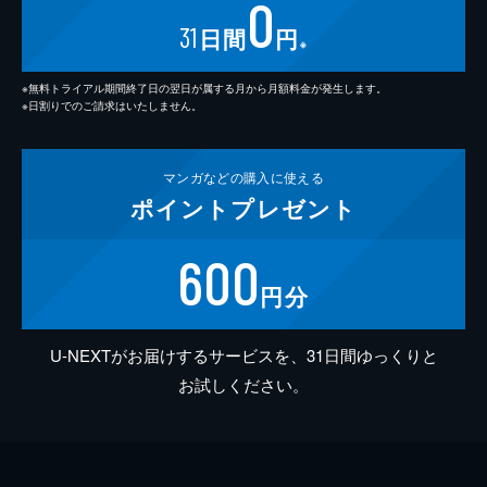
0
31
日間
円
※
※無料トライアル期間終了日の翌日が属する月から月額料金が発生します。
※日割りでのご請求はいたしません。
マンガなどの
購入に使える
ポイント
プレゼント
600
円分
U-NEXTがお届けするサービスを、31日間ゆっくりと
お試しください。