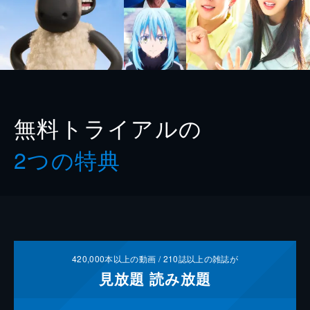
無料トライアルの
2つの特典
420,000
本以上の動画 /
210
誌以上の雑誌が
見放題
読み放題