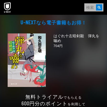
本文へスキップ
なら電⼦書籍もお得！
U-NEXT
はぐれ十左暗剣殺 弾丸を
噛め
704円
無料トライアル
でもらえる
円分のポイント
600
を利用して