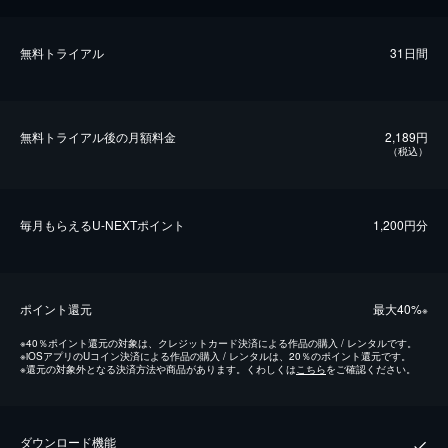
無料トライアル
31日間
無料トライアル後の⽉額料金
2,189円
（税込）
毎⽉もらえるU-NEXTポイント
1,200円分
ポイント還元
最⼤40%
※
※
40％ポイント還元の対象は、クレジットカード決済による作品の購入 / レンタルです。
※
iOSアプリのUコイン決済による作品の購入 / レンタルは、20％のポイント還元です。
※
還元の対象外となる決済方法や商品があります。くわしくは
こちら
をご確認ください。
ダウンロード機能