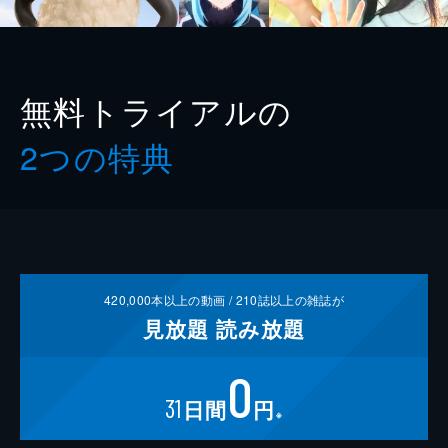
無料トライアルの
2つの特典
420,000
本以上の動画 /
210
誌以上の雑誌が
見放題
読み放題
0
31
日間
円
※