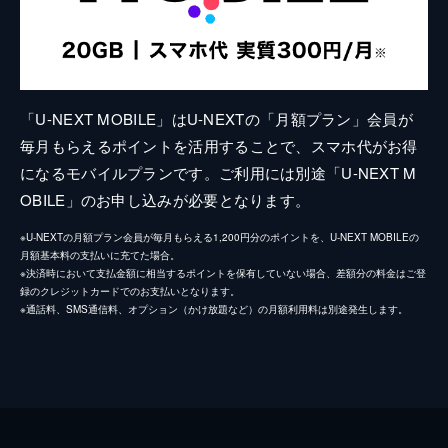
「U-NEXT MOBILE」はU-NEXTの「月額プラン」会員が
毎月もらえるポイントを活用することで、スマホ代がお得
になるモバイルプランです。ご利用には別途「U-NEXT M
OBILE」のお申し込みが必要となります。
※U-NEXTの月額プラン会員が毎月もらえる1,200円分のポイントを、U-NEXT MOBILEの
月額基本料の支払いに充てた場合。
※決済時において支払金額に相当するポイントを保有していない場合、差額分の料金はご登
録のクレジットカードでのお支払いとなります。
※通話料、SMS通信料、オプション（かけ放題など）の月額利用料は別途発生します。