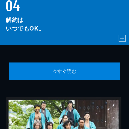
04
解約は
いつでもOK。
今すぐ読む