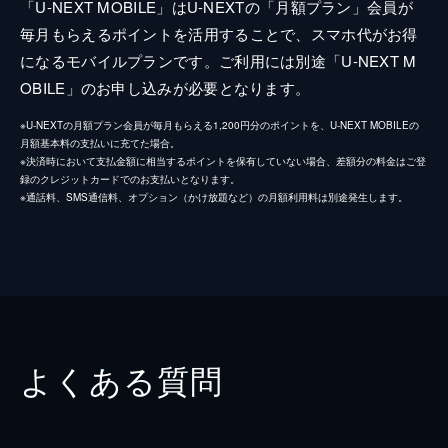
「U-NEXT MOBILE」はU-NEXTの「月額プラン」会員が
毎月もらえるポイントを活用することで、スマホ代がお得
になるモバイルプランです。ご利用には別途「U-NEXT M
OBILE」のお申し込みが必要となります。
※U-NEXTの月額プラン会員が毎月もらえる1,200円分のポイントを、U-NEXT MOBILEの
月額基本料の支払いに充てた場合。
※決済時において支払金額に相当するポイントを保有していない場合、差額分の料金はご登
録のクレジットカードでのお支払いとなります。
※通話料、SMS通信料、オプション（かけ放題など）の月額利用料は別途発生します。
よくある質問