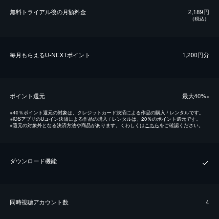
無料トライアル後の⽉額料金
2,189円
（税込）
毎⽉もらえるU-NEXTポイント
1,200円分
ポイント還元
最⼤40%
※
※
40％ポイント還元の対象は、クレジットカード決済による作品の購入 / レンタルです。
※
iOSアプリのUコイン決済による作品の購入 / レンタルは、20％のポイント還元です。
※
還元の対象外となる決済方法や商品があります。くわしくは
こちら
をご確認ください。
ダウンロード機能
同時視聴アカウント数
4