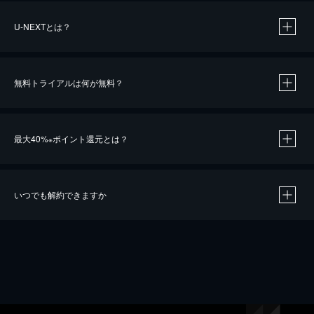
U-NEXTとは？
無料トライアルは何が無料？
最大40%
ポイント還元とは？
※
いつでも解約できますか
※
40％ポイント還元の対象は、クレジットカード決済による作品の購入 / レンタルです。
※
iOSアプリのUコイン決済による作品の購入 / レンタルは、20％のポイント還元です。
※
還元の対象外となる決済方法や商品があります。くわしくは
こちら
をご確認ください。
こちら