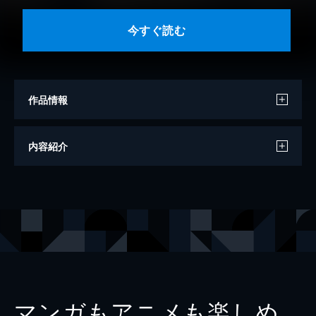
今すぐ読む
作品情報
著者
上田信
内容紹介
出版社
小学館
掲載誌
eBigcomic4
レーベル
デジコレ
マンガもアニメも楽しめ