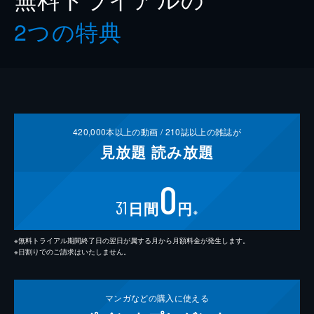
2つの特典
420,000
本以上の動画 /
210
誌以上の雑誌が
見放題
読み放題
0
31
日間
円
※
※無料トライアル期間終了日の翌日が属する月から月額料金が発生します。
※日割りでのご請求はいたしません。
マンガなどの
購入に使える