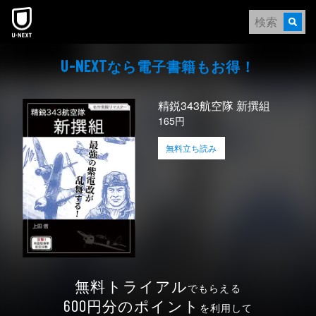
本文へスキップ
なら電⼦書籍もお得！
U-NEXT
精鋭343航空隊 新撰組
165円
無料立ち読み
無料トライアル
でもらえる
円分のポイント
600
を利用して