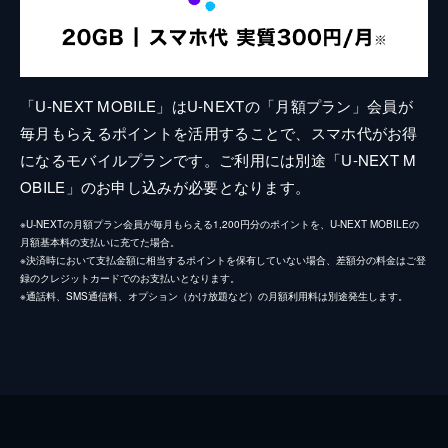
「U-NEXT MOBILE」はU-NEXTの「月額プラン」会員が
毎月もらえるポイントを活用することで、スマホ代がお得
になるモバイルプランです。ご利用には別途「U-NEXT M
OBILE」のお申し込みが必要となります。
※U-NEXTの月額プラン会員が毎月もらえる1,200円分のポイントを、U-NEXT MOBILEの
月額基本料の支払いに充てた場合。
※決済時において支払金額に相当するポイントを保有していない場合、差額分の料金はご登
録のクレジットカードでのお支払いとなります。
※通話料、SMS通信料、オプション（かけ放題など）の月額利用料は別途発生します。