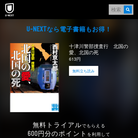
本文へスキップ
なら電⼦書籍もお得！
U-NEXT
十津川警部捜査行 北国の
愛、北国の死
613円
無料立ち読み
無料トライアル
でもらえる
円分のポイント
600
を利用して