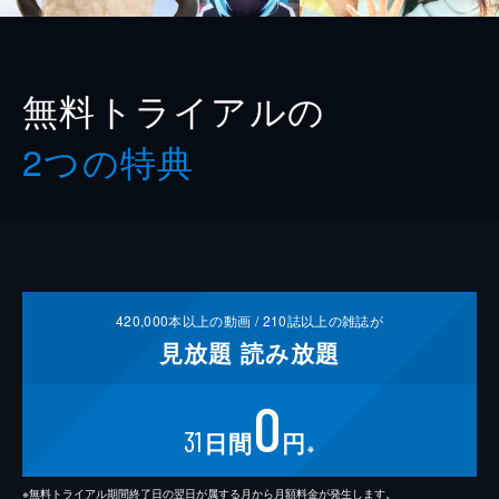
無料トライアルの
2つの特典
420,000
本以上の動画 /
210
誌以上の雑誌が
見放題
読み放題
0
31
日間
円
※
※無料トライアル期間終了日の翌日が属する月から月額料金が発生します。