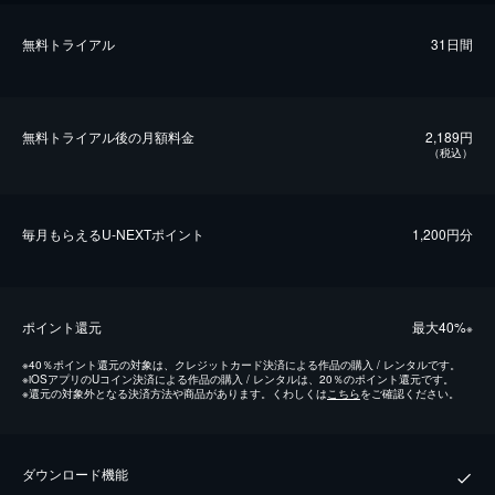
無料トライアル
31日間
無料トライアル後の⽉額料金
2,189円
（税込）
毎⽉もらえるU-NEXTポイント
1,200円分
ポイント還元
最⼤40%
※
※
40％ポイント還元の対象は、クレジットカード決済による作品の購入 / レンタルです。
※
iOSアプリのUコイン決済による作品の購入 / レンタルは、20％のポイント還元です。
※
還元の対象外となる決済方法や商品があります。くわしくは
こちら
をご確認ください。
ダウンロード機能