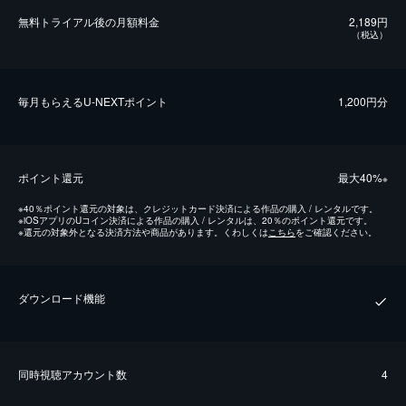
無料トライアル後の⽉額料金
2,189円
（税込）
毎⽉もらえるU-NEXTポイント
1,200円分
ポイント還元
最⼤40%
※
※
40％ポイント還元の対象は、クレジットカード決済による作品の購入 / レンタルです。
※
iOSアプリのUコイン決済による作品の購入 / レンタルは、20％のポイント還元です。
※
還元の対象外となる決済方法や商品があります。くわしくは
こちら
をご確認ください。
ダウンロード機能
同時視聴アカウント数
4