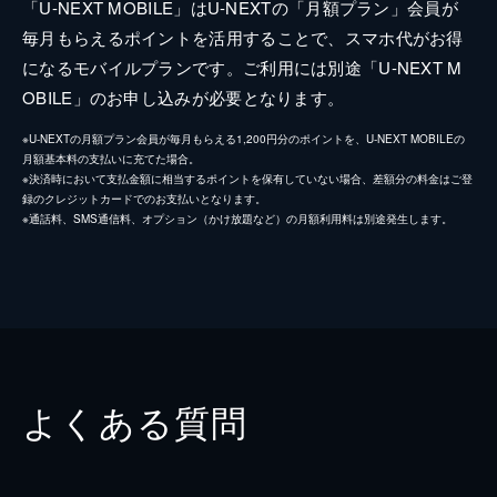
「U-NEXT MOBILE」はU-NEXTの「月額プラン」会員が
毎月もらえるポイントを活用することで、スマホ代がお得
になるモバイルプランです。ご利用には別途「U-NEXT M
OBILE」のお申し込みが必要となります。
※U-NEXTの月額プラン会員が毎月もらえる1,200円分のポイントを、U-NEXT MOBILEの
月額基本料の支払いに充てた場合。
※決済時において支払金額に相当するポイントを保有していない場合、差額分の料金はご登
録のクレジットカードでのお支払いとなります。
※通話料、SMS通信料、オプション（かけ放題など）の月額利用料は別途発生します。
よくある質問