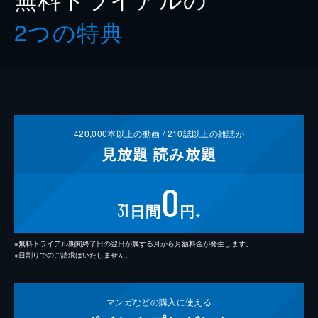
2つの特典
420,000
本以上の動画 /
210
誌以上の雑誌が
見放題
読み放題
0
31
日間
円
※
※無料トライアル期間終了日の翌日が属する月から月額料金が発生します。
※日割りでのご請求はいたしません。
マンガなどの
購入に使える