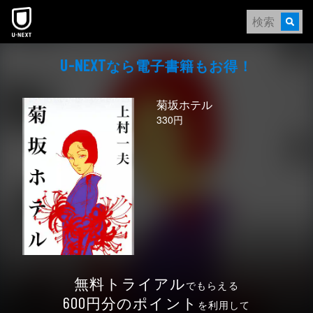
本文へスキップ
なら電⼦書籍もお得！
U-NEXT
菊坂ホテル
330円
無料トライアル
でもらえる
円分のポイント
600
を利用して