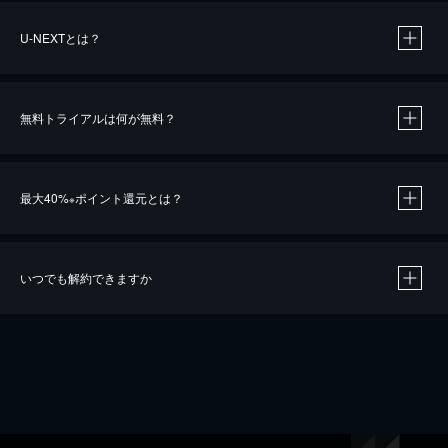
U-NEXTとは？
無料トライアルは何が無料？
最大40%
ポイント還元とは？
※
いつでも解約できますか
※
40％ポイント還元の対象は、クレジットカード決済による作品の購入 / レンタルです。
※
iOSアプリのUコイン決済による作品の購入 / レンタルは、20％のポイント還元です。
※
還元の対象外となる決済方法や商品があります。くわしくは
こちら
をご確認ください。
こちら