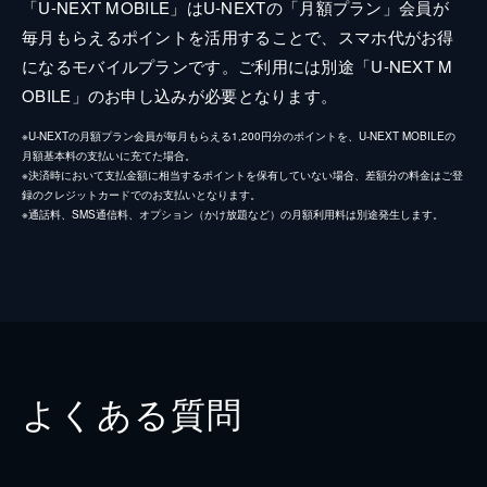
「U-NEXT MOBILE」はU-NEXTの「月額プラン」会員が
毎月もらえるポイントを活用することで、スマホ代がお得
になるモバイルプランです。ご利用には別途「U-NEXT M
OBILE」のお申し込みが必要となります。
※U-NEXTの月額プラン会員が毎月もらえる1,200円分のポイントを、U-NEXT MOBILEの
月額基本料の支払いに充てた場合。
※決済時において支払金額に相当するポイントを保有していない場合、差額分の料金はご登
録のクレジットカードでのお支払いとなります。
※通話料、SMS通信料、オプション（かけ放題など）の月額利用料は別途発生します。
よくある質問