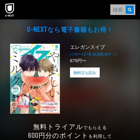
本文へスキップ
なら電⼦書籍もお得！
U-NEXT
エレガンスイブ
(110〜121巻 絶賛配信中！)
679円〜
無料立ち読み
無料トライアル
でもらえる
円分のポイント
600
を利用して