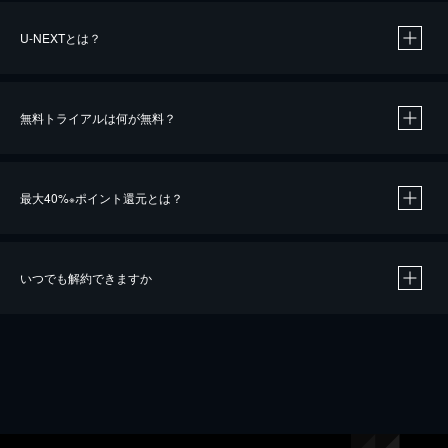
U-NEXTとは？
無料トライアルは何が無料？
最大40%
ポイント還元とは？
※
いつでも解約できますか
※
40％ポイント還元の対象は、クレジットカード決済による作品の購入 / レンタルです。
※
iOSアプリのUコイン決済による作品の購入 / レンタルは、20％のポイント還元です。
※
還元の対象外となる決済方法や商品があります。くわしくは
こちら
をご確認ください。
こちら