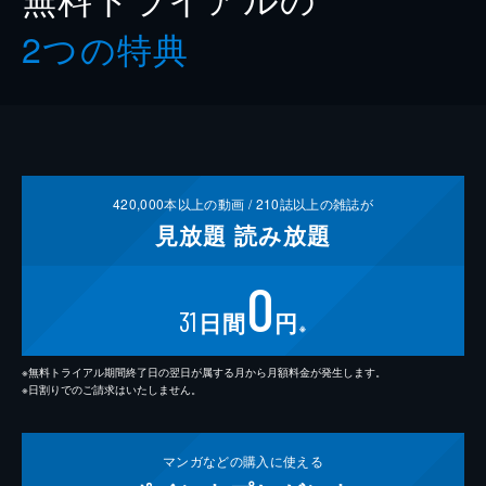
2つの特典
420,000
本以上の動画 /
210
誌以上の雑誌が
見放題
読み放題
0
31
日間
円
※
※無料トライアル期間終了日の翌日が属する月から月額料金が発生します。
※日割りでのご請求はいたしません。
マンガなどの
購入に使える