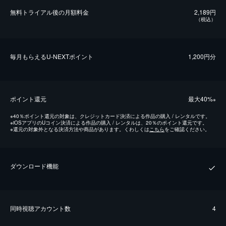
無料トライアル後の⽉額料金
2,189円
（税込）
毎⽉もらえるU-NEXTポイント
1,200円分
ポイント還元
最⼤40%
※
※
40％ポイント還元の対象は、クレジットカード決済による作品の購入 / レンタルです。
※
iOSアプリのUコイン決済による作品の購入 / レンタルは、20％のポイント還元です。
※
還元の対象外となる決済方法や商品があります。くわしくは
こちら
をご確認ください。
ダウンロード機能
同時視聴アカウント数
4