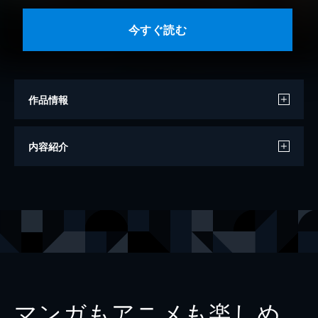
今すぐ読む
作品情報
著者
高田ローズ
内容紹介
著者
かねもりあやみ
著者
オトクニ
著者
いしかわひろこ
著者
三津キヨ
著者
増岡
著者
たかし♂
マンガもアニメも楽しめ