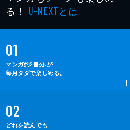
著者
有永イネ
る！
とは
U-NEXT
著者
小山田容子
著者
ane
著者
永塚未知流
01
著者
おがたちえ
著者
小糸さよ
マンガ約2冊分
が
※
著者
石井まゆみ
毎月タダで楽しめる。
著者
雨川みう
著者
トマトスープ
出版社
秋田書店
02
掲載誌
エレガンスイブ
どれを読んでも