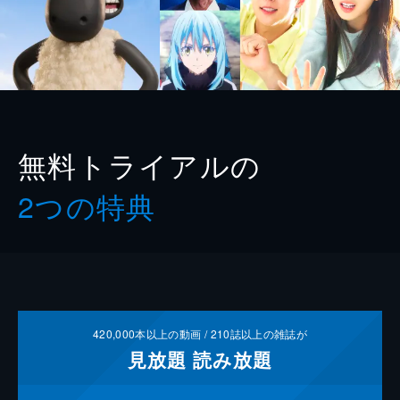
無料トライアルの
2つの特典
420,000
本以上の動画 /
210
誌以上の雑誌が
見放題
読み放題