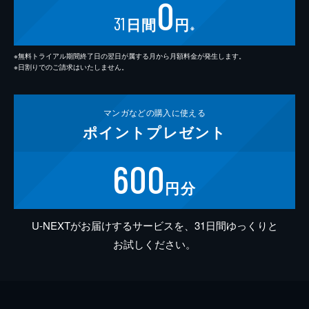
0
31
日間
円
※
※無料トライアル期間終了日の翌日が属する月から月額料金が発生します。
※日割りでのご請求はいたしません。
マンガなどの
購入に使える
ポイント
プレゼント
600
円分
U-NEXTがお届けするサービスを、31日間ゆっくりと
お試しください。