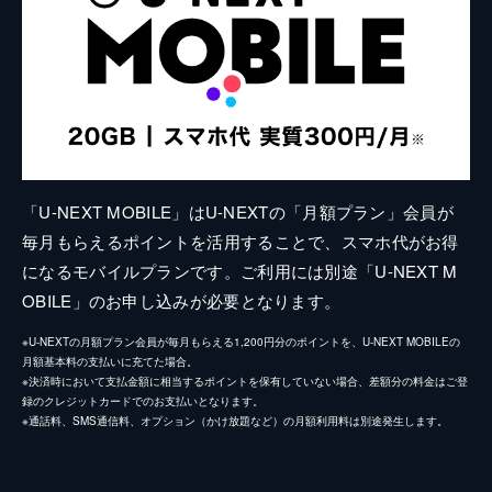
「U-NEXT MOBILE」はU-NEXTの「月額プラン」会員が
毎月もらえるポイントを活用することで、スマホ代がお得
になるモバイルプランです。ご利用には別途「U-NEXT M
OBILE」のお申し込みが必要となります。
※U-NEXTの月額プラン会員が毎月もらえる1,200円分のポイントを、U-NEXT MOBILEの
月額基本料の支払いに充てた場合。
※決済時において支払金額に相当するポイントを保有していない場合、差額分の料金はご登
録のクレジットカードでのお支払いとなります。
※通話料、SMS通信料、オプション（かけ放題など）の月額利用料は別途発生します。