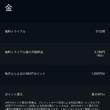
金
無料トライアル
31日間
無料トライアル後の⽉額料金
2,189円
（税込）
毎⽉もらえるU-NEXTポイント
1,200円分
ポイント還元
最⼤40%
※
※
40％ポイント還元の対象は、クレジットカード決済による作品の購入 / レンタルです。
※
iOSアプリのUコイン決済による作品の購入 / レンタルは、20％のポイント還元です。
※
還元の対象外となる決済方法や商品があります。くわしくは
こちら
をご確認ください。