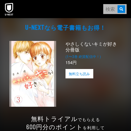
本文へスキップ
なら電⼦書籍もお得！
U-NEXT
やさしくないキミが好き
分冊版
(1〜3巻 絶賛配信中！)
154円
無料立ち読み
無料トライアル
でもらえる
円分のポイント
600
を利用して