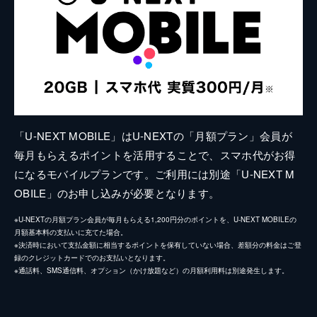
「U-NEXT MOBILE」はU-NEXTの「月額プラン」会員が
毎月もらえるポイントを活用することで、スマホ代がお得
になるモバイルプランです。ご利用には別途「U-NEXT M
OBILE」のお申し込みが必要となります。
※U-NEXTの月額プラン会員が毎月もらえる1,200円分のポイントを、U-NEXT MOBILEの
月額基本料の支払いに充てた場合。
※決済時において支払金額に相当するポイントを保有していない場合、差額分の料金はご登
録のクレジットカードでのお支払いとなります。
※通話料、SMS通信料、オプション（かけ放題など）の月額利用料は別途発生します。