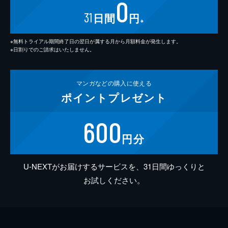
0
31
日間
円
※
※無料トライアル期間終了日の翌日が属する月から月額料金が発生します。
※日割りでのご請求はいたしません。
マンガなどの
購入に使える
ポイント
プレゼント
600
円分
U-NEXTがお届けするサービスを、31日間ゆっくりと
お試しください。