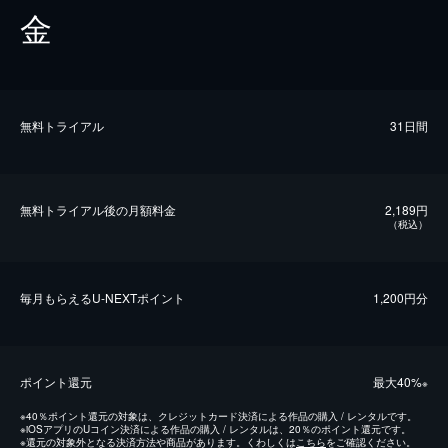
金
無料トライアル
31日間
無料トライアル後の⽉額料金
2,189円
（税込）
毎⽉もらえるU-NEXTポイント
1,200円分
ポイント還元
最⼤40%
※
※
40％ポイント還元の対象は、クレジットカード決済による作品の購入 / レンタルです。
※
iOSアプリのUコイン決済による作品の購入 / レンタルは、20％のポイント還元です。
※
還元の対象外となる決済方法や商品があります。くわしくは
こちら
をご確認ください。