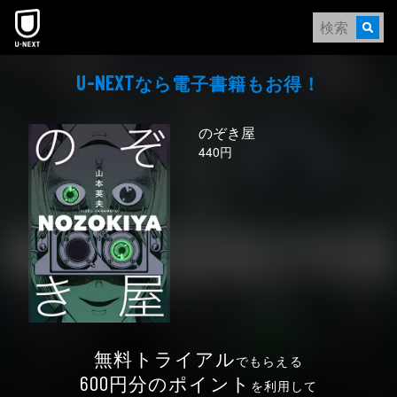
本文へスキップ
なら電⼦書籍もお得！
U-NEXT
のぞき屋
440円
無料トライアル
でもらえる
円分のポイント
600
を利用して