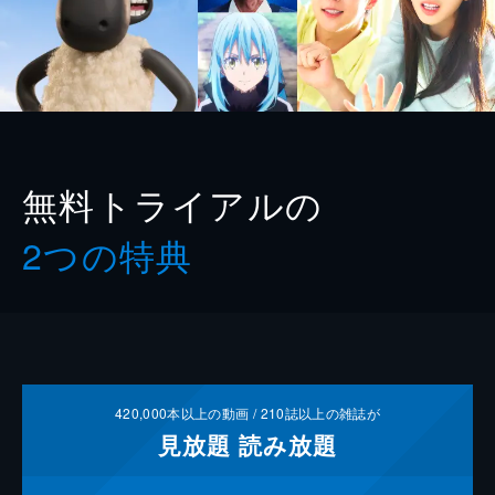
無料トライアルの
2つの特典
420,000
本以上の動画 /
210
誌以上の雑誌が
見放題
読み放題