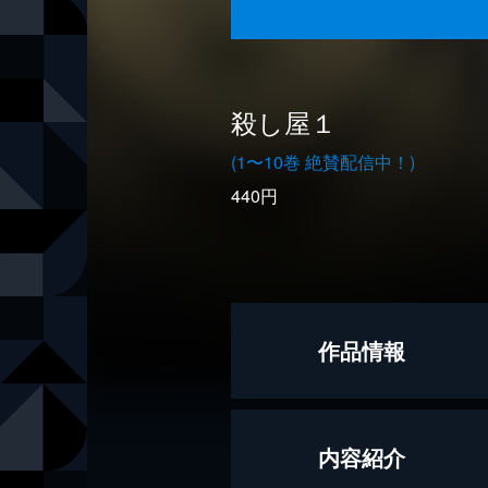
殺し屋１
(1〜10巻 絶賛配信中！)
440円
作品情報
著者
山本英夫
内容紹介
出版社
電書バト