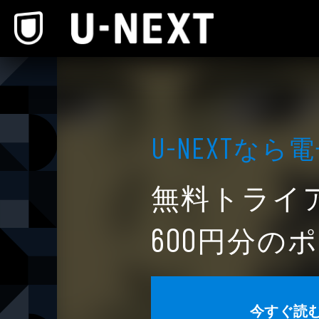
本文へスキップ
なら電
U-NEXT
無料トライ
円分のポ
600
今すぐ読