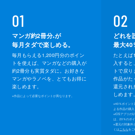
01
02
マンガ約2冊分
が
どれを
※
毎月タダで楽しめる。
最大40
毎月もらえる1,200円分のポイン
たとえば1
トを使えば、マンガなどの購入が
入すると
約2冊分も実質タダに。お好きな
トで戻り
マンガやラノベを、とてもお得に
作品がた
楽しめます。
還元され
しめます
※
作品によって必要なポイントが異なります。
※
40％ポイン
よる作品の購入 
※
iOSアプリの
は、20％のポ
※
還元の対象外
くは
こちら
をご