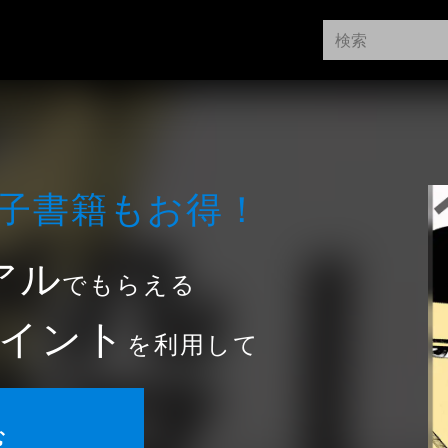
⼦書籍もお得！
アル
でもらえる
イント
を利用して
む