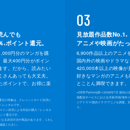
03
読んでも
見放題作品数No.1
※
％
ポイント還元。
アニメや映画がた
※
,000円分のマンガを購
6,900作品以上のアニメ
、最大400円分がポイン
国内外の映画やドラマな
ます。だから、読みたい
420,000本以上の映像
くさんあっても大丈夫。
好きなマンガのアニメも
たポイントで、お得に楽
とことん満喫できます。
。
※
GEM Partners調べ/2026年7⽉ 国
画配信サービスにおける洋画/邦画/海外
ト還元の対象は、クレジットカード決済に
ジアドラマ/国内ドラマ/アニメを調査。
/ レンタルです。
り。
Uコイン決済による作品の購入 / レンタル
イント還元です。
となる決済方法や商品があります。くわし
確認ください。