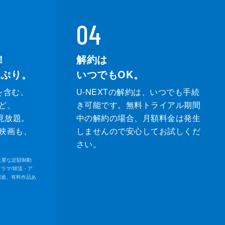
04
！
解約は
っぷり。
いつでもOK。
を含む、
U-NEXTの解約は、いつでも手続
ど、
き可能です。無料トライアル期間
が見放題。
中の解約の場合、月額料金は発生
映画も、
しませんので安心してお試しくだ
さい。
内の主要な定額制動
ドラマ/韓流・ア
別途、有料作品あ