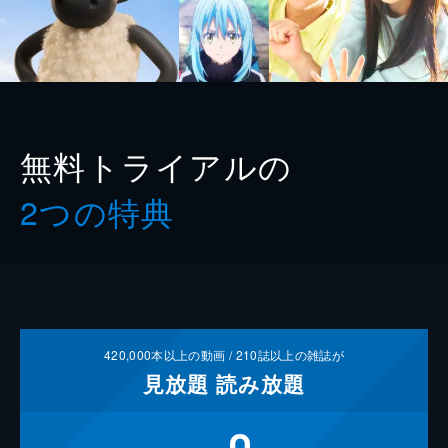
無料トライアルの
2つの特典
420,000
本以上の動画 /
210
誌以上の雑誌が
見放題
読み放題