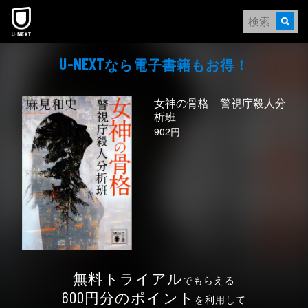
本文へスキップ
なら電⼦書籍もお得！
U-NEXT
女神の骨格 警視庁殺人分
析班
902円
無料トライアル
でもらえる
円分のポイント
600
を利用して