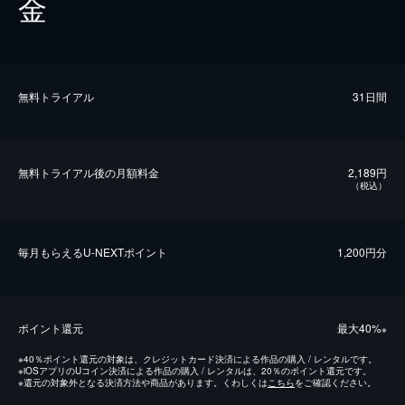
金
無料トライアル
31日間
無料トライアル後の⽉額料金
2,189円
（税込）
毎⽉もらえるU-NEXTポイント
1,200円分
ポイント還元
最⼤40%
※
※
40％ポイント還元の対象は、クレジットカード決済による作品の購入 / レンタルです。
※
iOSアプリのUコイン決済による作品の購入 / レンタルは、20％のポイント還元です。
※
還元の対象外となる決済方法や商品があります。くわしくは
こちら
をご確認ください。