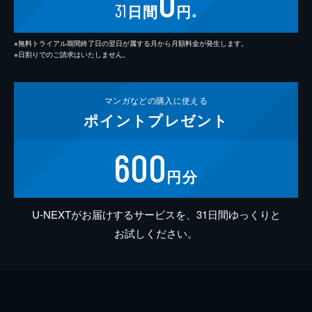
0
31
日間
円
※
※無料トライアル期間終了日の翌日が属する月から月額料金が発生します。
※日割りでのご請求はいたしません。
マンガなどの
購入に使える
ポイント
プレゼント
600
円分
U-NEXTがお届けするサービスを、31日間ゆっくりと
お試しください。