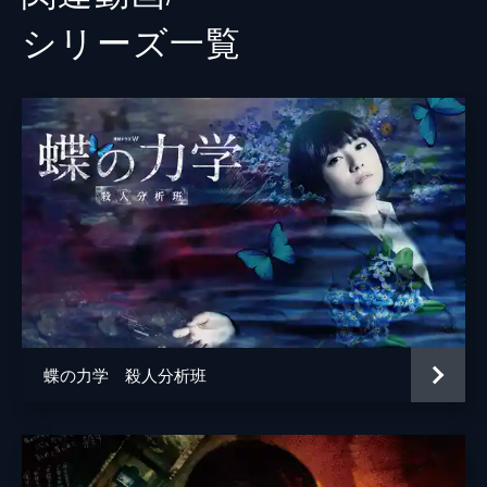
シリーズ⼀覧
蝶の力学 殺人分析班