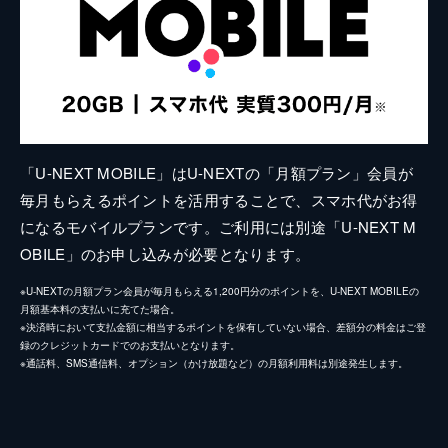
「U-NEXT MOBILE」はU-NEXTの「月額プラン」会員が
毎月もらえるポイントを活用することで、スマホ代がお得
になるモバイルプランです。ご利用には別途「U-NEXT M
OBILE」のお申し込みが必要となります。
※U-NEXTの月額プラン会員が毎月もらえる1,200円分のポイントを、U-NEXT MOBILEの
月額基本料の支払いに充てた場合。
※決済時において支払金額に相当するポイントを保有していない場合、差額分の料金はご登
録のクレジットカードでのお支払いとなります。
※通話料、SMS通信料、オプション（かけ放題など）の月額利用料は別途発生します。