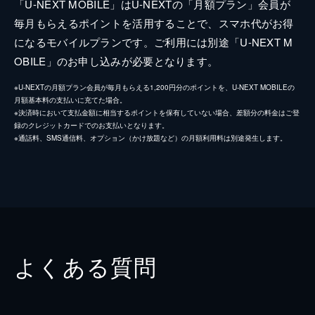
「U-NEXT MOBILE」はU-NEXTの「月額プラン」会員が
毎月もらえるポイントを活用することで、スマホ代がお得
になるモバイルプランです。ご利用には別途「U-NEXT M
OBILE」のお申し込みが必要となります。
※U-NEXTの月額プラン会員が毎月もらえる1,200円分のポイントを、U-NEXT MOBILEの
月額基本料の支払いに充てた場合。
※決済時において支払金額に相当するポイントを保有していない場合、差額分の料金はご登
録のクレジットカードでのお支払いとなります。
※通話料、SMS通信料、オプション（かけ放題など）の月額利用料は別途発生します。
よくある質問