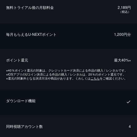
無料トライアル後の⽉額料金
2,189円
（税込）
毎⽉もらえるU-NEXTポイント
1,200円分
ポイント還元
最⼤40%
※
※
40％ポイント還元の対象は、クレジットカード決済による作品の購入 / レンタルです。
※
iOSアプリのUコイン決済による作品の購入 / レンタルは、20％のポイント還元です。
※
還元の対象外となる決済方法や商品があります。くわしくは
こちら
をご確認ください。
ダウンロード機能
同時視聴アカウント数
4