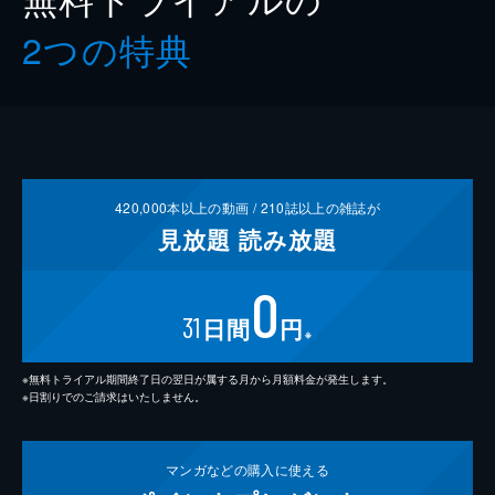
2つの特典
420,000
本以上の動画 /
210
誌以上の雑誌が
見放題
読み放題
0
31
日間
円
※
※無料トライアル期間終了日の翌日が属する月から月額料金が発生します。
※日割りでのご請求はいたしません。
マンガなどの
購入に使える