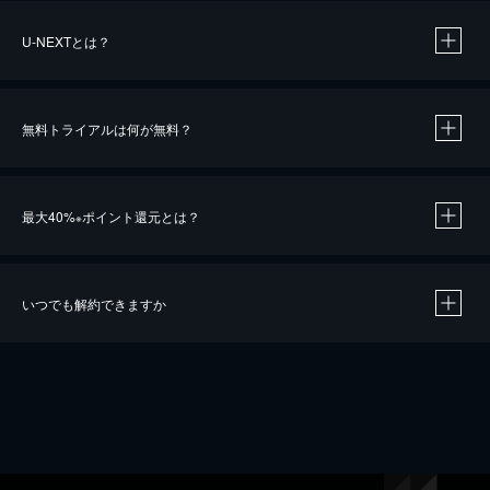
U-NEXTとは？
無料トライアルは何が無料？
最大40%
ポイント還元とは？
※
いつでも解約できますか
※
40％ポイント還元の対象は、クレジットカード決済による作品の購入 / レンタルです。
※
iOSアプリのUコイン決済による作品の購入 / レンタルは、20％のポイント還元です。
※
還元の対象外となる決済方法や商品があります。くわしくは
こちら
をご確認ください。
こちら