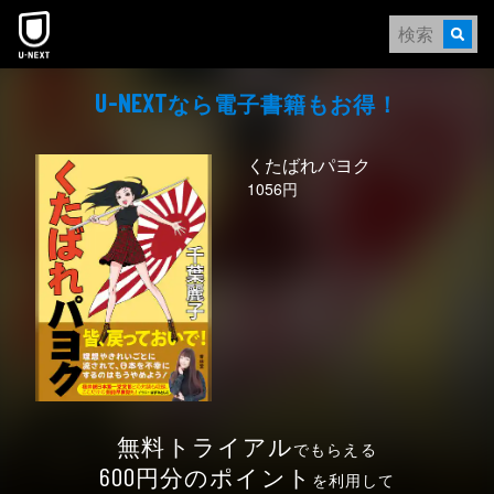
本文へスキップ
なら電⼦書籍もお得！
U-NEXT
くたばれパヨク
1056円
無料トライアル
でもらえる
円分のポイント
600
を利用して