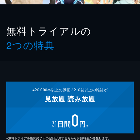
無料トライアルの
2つの特典
420,000
本以上の動画 /
210
誌以上の雑誌が
見放題
読み放題
0
31
日間
円
※
※無料トライアル期間終了日の翌日が属する月から月額料金が発生します。