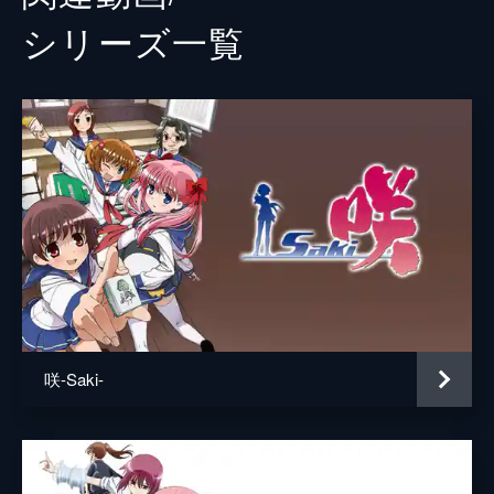
シリーズ⼀覧
咲-Saki-