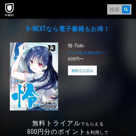
本文へスキップ
なら電⼦書籍もお得！
U-NEXT
怜-Toki-
(1〜13巻 絶賛配信中！)
639円〜
無料立ち読み
無料トライアル
でもらえる
円分のポイント
600
を利用して