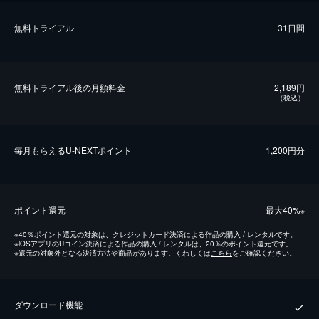
無料トライアル
31日間
無料トライアル後の⽉額料金
2,189円
（税込）
毎⽉もらえるU-NEXTポイント
1,200円分
ポイント還元
最⼤40%
※
※
40％ポイント還元の対象は、クレジットカード決済による作品の購入 / レンタルです。
※
iOSアプリのUコイン決済による作品の購入 / レンタルは、20％のポイント還元です。
※
還元の対象外となる決済方法や商品があります。くわしくは
こちら
をご確認ください。
ダウンロード機能