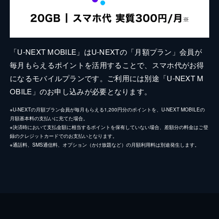
「U-NEXT MOBILE」はU-NEXTの「月額プラン」会員が
毎月もらえるポイントを活用することで、スマホ代がお得
になるモバイルプランです。ご利用には別途「U-NEXT M
OBILE」のお申し込みが必要となります。
※U-NEXTの月額プラン会員が毎月もらえる1,200円分のポイントを、U-NEXT MOBILEの
月額基本料の支払いに充てた場合。
※決済時において支払金額に相当するポイントを保有していない場合、差額分の料金はご登
録のクレジットカードでのお支払いとなります。
※通話料、SMS通信料、オプション（かけ放題など）の月額利用料は別途発生します。