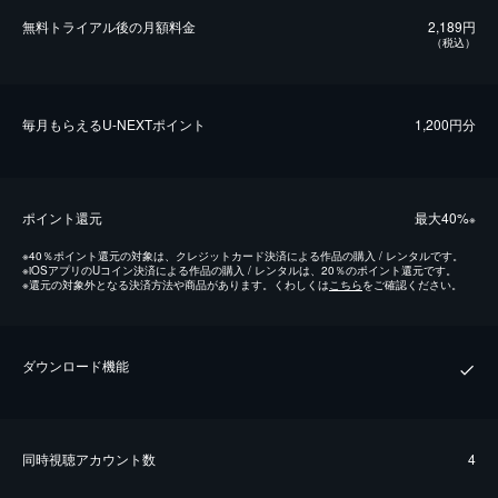
無料トライアル後の⽉額料金
2,189円
（税込）
毎⽉もらえるU-NEXTポイント
1,200円分
ポイント還元
最⼤40%
※
※
40％ポイント還元の対象は、クレジットカード決済による作品の購入 / レンタルです。
※
iOSアプリのUコイン決済による作品の購入 / レンタルは、20％のポイント還元です。
※
還元の対象外となる決済方法や商品があります。くわしくは
こちら
をご確認ください。
ダウンロード機能
同時視聴アカウント数
4