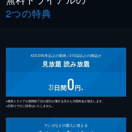
2つの特典
420,000
本以上の動画 /
210
誌以上の雑誌が
見放題
読み放題
0
31
日間
円
※
※無料トライアル期間終了日の翌日が属する月から月額料金が発生します。
※日割りでのご請求はいたしません。
マンガなどの
購入に使える