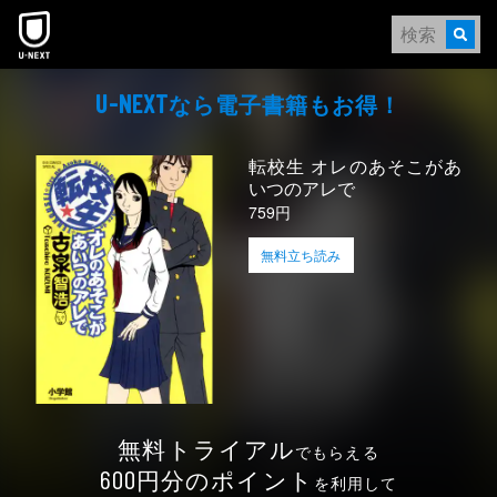
本文へスキップ
なら電⼦書籍もお得！
U-NEXT
転校生 オレのあそこがあ
いつのアレで
759円
無料立ち読み
無料トライアル
でもらえる
円分のポイント
600
を利用して