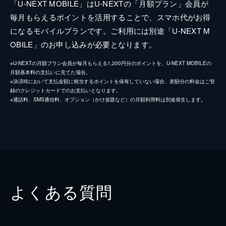
「U-NEXT MOBILE」はU-NEXTの「月額プラン」会員が
毎月もらえるポイントを活用することで、スマホ代がお得
になるモバイルプランです。ご利用には別途「U-NEXT M
OBILE」のお申し込みが必要となります。
※U-NEXTの月額プラン会員が毎月もらえる1,200円分のポイントを、U-NEXT MOBILEの
月額基本料の支払いに充てた場合。
※決済時において支払金額に相当するポイントを保有していない場合、差額分の料金はご登
録のクレジットカードでのお支払いとなります。
※通話料、SMS通信料、オプション（かけ放題など）の月額利用料は別途発生します。
よくある質問