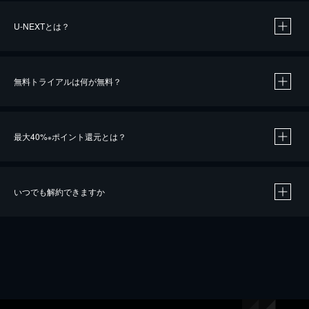
U-NEXTとは？
無料トライアルは何が無料？
最大40%
ポイント還元とは？
※
いつでも解約できますか
※
40％ポイント還元の対象は、クレジットカード決済による作品の購入 / レンタルです。
※
iOSアプリのUコイン決済による作品の購入 / レンタルは、20％のポイント還元です。
※
還元の対象外となる決済方法や商品があります。くわしくは
こちら
をご確認ください。
こちら