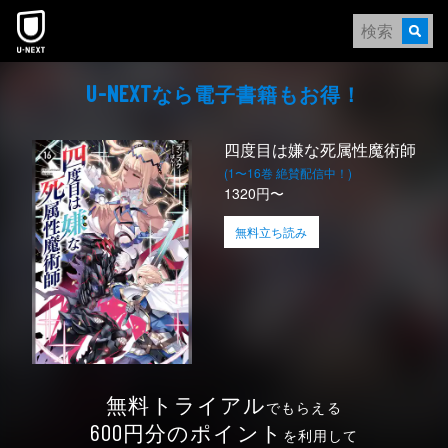
本文へスキップ
なら電⼦書籍もお得！
U-NEXT
四度目は嫌な死属性魔術師
(1〜16巻 絶賛配信中！)
1320円〜
無料立ち読み
無料トライアル
でもらえる
円分のポイント
600
を利用して