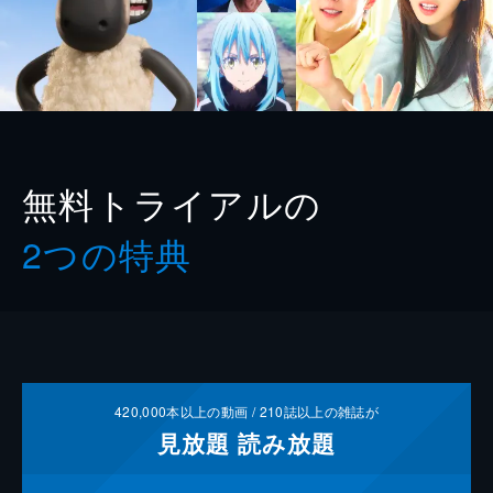
無料トライアルの
2つの特典
420,000
本以上の動画 /
210
誌以上の雑誌が
見放題
読み放題