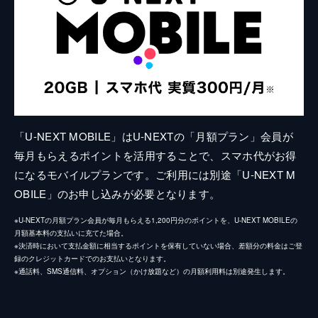
「U-NEXT MOBILE」はU-NEXTの「月額プラン」会員が
毎月もらえるポイントを活用することで、スマホ代がお得
になるモバイルプランです。ご利用には別途「U-NEXT M
OBILE」のお申し込みが必要となります。
※U-NEXTの月額プラン会員が毎月もらえる1,200円分のポイントを、U-NEXT MOBILEの
月額基本料の支払いに充てた場合。
※決済時において支払金額に相当するポイントを保有していない場合、差額分の料金はご登
録のクレジットカードでのお支払いとなります。
※通話料、SMS通信料、オプション（かけ放題など）の月額利用料は別途発生します。