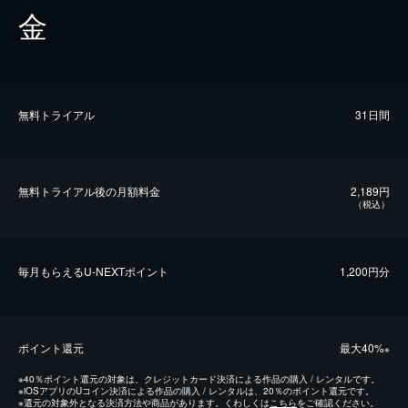
金
無料トライアル
31日間
無料トライアル後の⽉額料金
2,189円
（税込）
毎⽉もらえるU-NEXTポイント
1,200円分
ポイント還元
最⼤40%
※
※
40％ポイント還元の対象は、クレジットカード決済による作品の購入 / レンタルです。
※
iOSアプリのUコイン決済による作品の購入 / レンタルは、20％のポイント還元です。
※
還元の対象外となる決済方法や商品があります。くわしくは
こちら
をご確認ください。