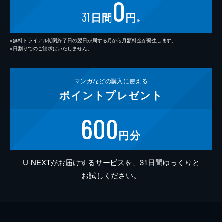
0
31
日間
円
※
※無料トライアル期間終了日の翌日が属する月から月額料金が発生します。
※日割りでのご請求はいたしません。
マンガなどの
購入に使える
ポイント
プレゼント
600
円分
U-NEXTがお届けするサービスを、31日間ゆっくりと
お試しください。