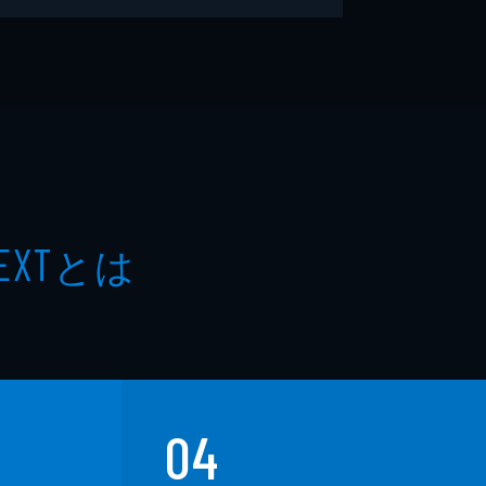
とは
EXT
04