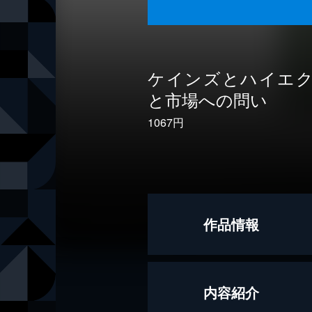
ケインズとハイエ
と市場への問い
1067円
作品情報
著者
松原隆一郎
内容紹介
出版社
講談社