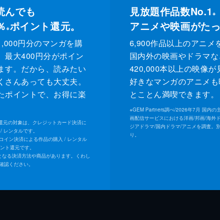
読んでも
見放題作品数No.1
※
％
ポイント還元。
アニメや映画がた
※
,000円分のマンガを購
6,900作品以上のアニメ
、最大400円分がポイン
国内外の映画やドラマな
ます。だから、読みたい
420,000本以上の映像
くさんあっても大丈夫。
好きなマンガのアニメも
たポイントで、お得に楽
とことん満喫できます。
。
※
GEM Partners調べ/2026年7⽉ 国
画配信サービスにおける洋画/邦画/海外
ト還元の対象は、クレジットカード決済に
ジアドラマ/国内ドラマ/アニメを調査。
/ レンタルです。
り。
Uコイン決済による作品の購入 / レンタル
イント還元です。
となる決済方法や商品があります。くわし
確認ください。