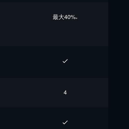
最⼤40%
※
4