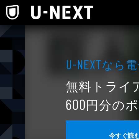
本文へスキップ
なら電
U-NEXT
無料トライ
円分のポ
600
今すぐ読