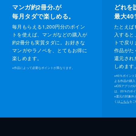
マンガ約2冊分
が
どれを
※
毎月タダで楽しめる。
最大40
毎月もらえる1,200円分のポイン
たとえば1
トを使えば、マンガなどの購入が
入すると
約2冊分も実質タダに。お好きな
トで戻り
マンガやラノベを、とてもお得に
作品がた
楽しめます。
還元され
しめます
※
作品によって必要なポイントが異なります。
※
40％ポイン
よる作品の購入 
※
iOSアプリの
は、20％のポ
※
還元の対象外
くは
こちら
をご