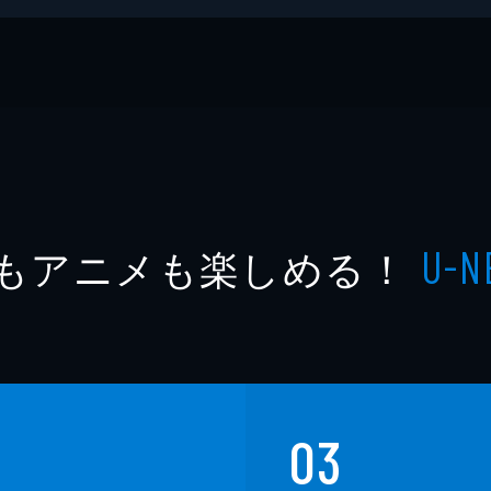
新書
もアニメも楽しめる！
U-N
03