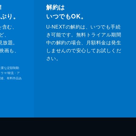
！
解約は
っぷり。
いつでもOK。
を含む、
U-NEXTの解約は、いつでも手続
ど、
き可能です。無料トライアル期間
が見放題。
中の解約の場合、月額料金は発生
映画も、
しませんので安心してお試しくだ
さい。
内の主要な定額制動
ドラマ/韓流・ア
別途、有料作品あ