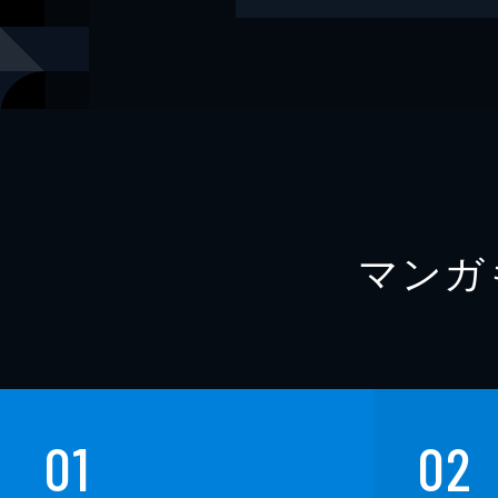
レーベル
講談社現代
マンガ
01
02