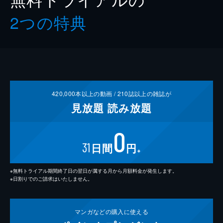
2つの特典
420,000
本以上の動画 /
210
誌以上の雑誌が
見放題
読み放題
0
31
日間
円
※
※無料トライアル期間終了日の翌日が属する月から月額料金が発生します。
※日割りでのご請求はいたしません。
マンガなどの
購入に使える