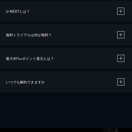
U-NEXTとは？
無料トライアルは何が無料？
最大40%
ポイント還元とは？
※
いつでも解約できますか
※
40％ポイント還元の対象は、クレジットカード決済による作品の購入 / レンタルです。
※
iOSアプリのUコイン決済による作品の購入 / レンタルは、20％のポイント還元です。
※
還元の対象外となる決済方法や商品があります。くわしくは
こちら
をご確認ください。
こちら