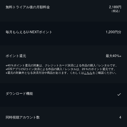
無料トライアル後の⽉額料金
2,189円
（税込）
毎⽉もらえるU-NEXTポイント
1,200円分
ポイント還元
最⼤40%
※
※
40％ポイント還元の対象は、クレジットカード決済による作品の購入 / レンタルです。
※
iOSアプリのUコイン決済による作品の購入 / レンタルは、20％のポイント還元です。
※
還元の対象外となる決済方法や商品があります。くわしくは
こちら
をご確認ください。
ダウンロード機能
同時視聴アカウント数
4