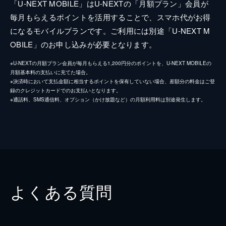
「U-NEXT MOBILE」はU-NEXTの「月額プラン」会員が
毎月もらえるポイントを活用することで、スマホ代がお得
になるモバイルプランです。ご利用には別途「U-NEXT M
OBILE」のお申し込みが必要となります。
※U-NEXTの月額プラン会員が毎月もらえる1,200円分のポイントを、U-NEXT MOBILEの
月額基本料の支払いに充てた場合。
※決済時において支払金額に相当するポイントを保有していない場合、差額分の料金はご登
録のクレジットカードでのお支払いとなります。
※通話料、SMS通信料、オプション（かけ放題など）の月額利用料は別途発生します。
よくある質問