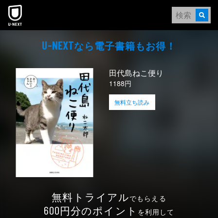
本文へスキップ
なら電⼦書籍もお得！
U-NEXT
田代島ねこ便り
1188円
無料立ち読み
無料トライアル
でもらえる
円分のポイント
600
を利用して