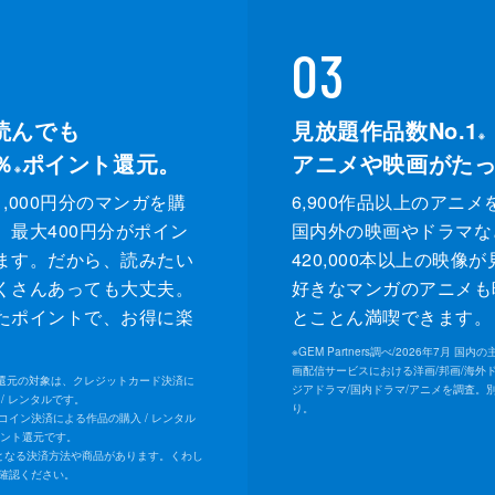
03
読んでも
見放題作品数No.1
※
％
ポイント還元。
アニメや映画がた
※
,000円分のマンガを購
6,900作品以上のアニメ
、最大400円分がポイン
国内外の映画やドラマな
ます。だから、読みたい
420,000本以上の映像
くさんあっても大丈夫。
好きなマンガのアニメも
たポイントで、お得に楽
とことん満喫できます。
。
※
GEM Partners調べ/2026年7⽉ 国
画配信サービスにおける洋画/邦画/海外
ト還元の対象は、クレジットカード決済に
ジアドラマ/国内ドラマ/アニメを調査。
/ レンタルです。
り。
Uコイン決済による作品の購入 / レンタル
イント還元です。
となる決済方法や商品があります。くわし
確認ください。