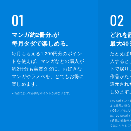
01
02
マンガ約2冊分
が
どれを
※
毎月タダで楽しめる。
最大40
毎月もらえる1,200円分のポイン
たとえば1
トを使えば、マンガなどの購入が
入すると
約2冊分も実質タダに。お好きな
トで戻り
マンガやラノベを、とてもお得に
作品がた
楽しめます。
還元され
しめます
※
作品によって必要なポイントが異なります。
※
40％ポイン
よる作品の購入 
※
iOSアプリの
は、20％のポ
※
還元の対象外
くは
こちら
をご