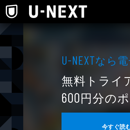
本文へスキップ
なら電
U-NEXT
無料トライ
円分のポ
600
今すぐ読