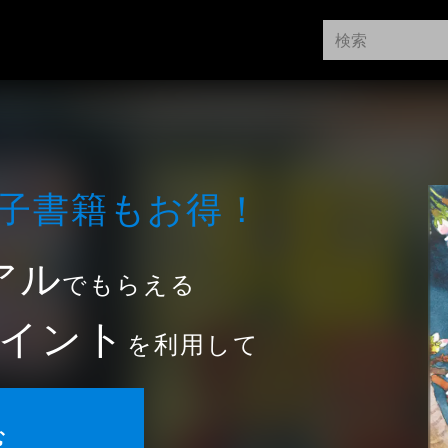
⼦書籍もお得！
アル
でもらえる
イント
を利用して
む