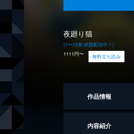
夜廻り猫
(1〜12巻 絶賛配信中！)
1111円〜
無料立ち読み
作品情報
著者
深谷かほる
内容紹介
出版社
講談社