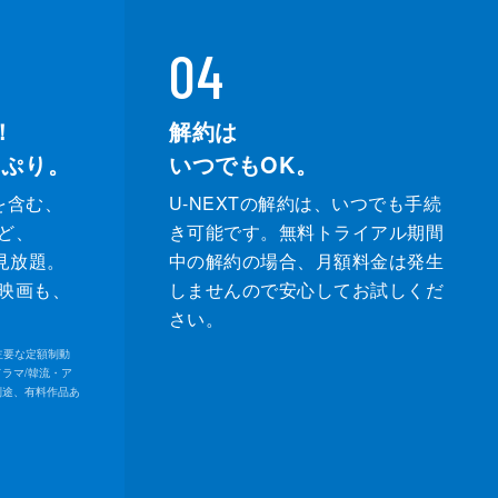
04
！
解約は
っぷり。
いつでもOK。
を含む、
U-NEXTの解約は、いつでも手続
ど、
き可能です。無料トライアル期間
が見放題。
中の解約の場合、月額料金は発生
映画も、
しませんので安心してお試しくだ
さい。
内の主要な定額制動
ドラマ/韓流・ア
別途、有料作品あ