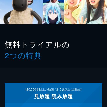
無料トライアルの
2つの特典
420,000
本以上の動画 /
210
誌以上の雑誌が
見放題
読み放題