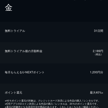
金
無料トライアル
31日間
無料トライアル後の⽉額料金
2,189円
（税込）
毎⽉もらえるU-NEXTポイント
1,200円分
ポイント還元
最⼤40%
※
※
40％ポイント還元の対象は、クレジットカード決済による作品の購入 / レンタルです。
※
iOSアプリのUコイン決済による作品の購入 / レンタルは、20％のポイント還元です。
※
還元の対象外となる決済方法や商品があります。くわしくは
こちら
をご確認ください。