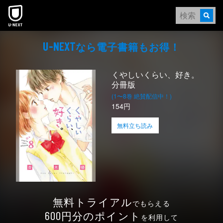
本文へスキップ
なら電⼦書籍もお得！
U-NEXT
くやしいくらい、好き。
分冊版
(1〜8巻 絶賛配信中！)
154円
無料立ち読み
無料トライアル
でもらえる
円分のポイント
600
を利用して