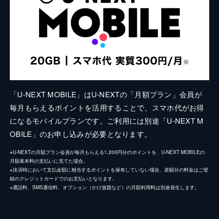
「U-NEXT MOBILE」はU-NEXTの「月額プラン」会員が
毎月もらえるポイントを活用することで、スマホ代がお得
になるモバイルプランです。ご利用には別途「U-NEXT M
OBILE」のお申し込みが必要となります。
※U-NEXTの月額プラン会員が毎月もらえる1,200円分のポイントを、U-NEXT MOBILEの
月額基本料の支払いに充てた場合。
※決済時において支払金額に相当するポイントを保有していない場合、差額分の料金はご登
録のクレジットカードでのお支払いとなります。
※通話料、SMS通信料、オプション（かけ放題など）の月額利用料は別途発生します。