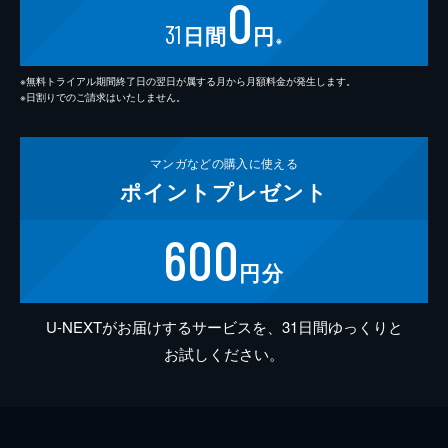
0
31
日間
円
※
※無料トライアル期間終了日の翌日が属する月から月額料金が発生します。
※日割りでのご請求はいたしません。
マンガなどの
購入に使える
ポイント
プレゼント
600
円分
U-NEXTがお届けするサービスを、31日間ゆっくりと
お試しください。