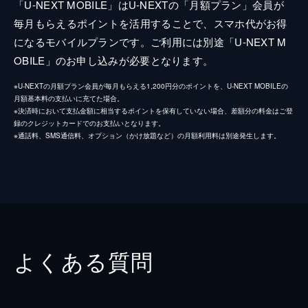
「U-NEXT MOBILE」はU-NEXTの「月額プラン」会員が
毎月もらえるポイントを活用することで、スマホ代がお得
になるモバイルプランです。ご利用には別途「U-NEXT M
OBILE」のお申し込みが必要となります。
※U-NEXTの月額プラン会員が毎月もらえる1,200円分のポイントを、U-NEXT MOBILEの
月額基本料の支払いに充てた場合。
※決済時において支払金額に相当するポイントを保有していない場合、差額分の料金はご登
録のクレジットカードでのお支払いとなります。
※通話料、SMS通信料、オプション（かけ放題など）の月額利用料は別途発生します。
よくある質問