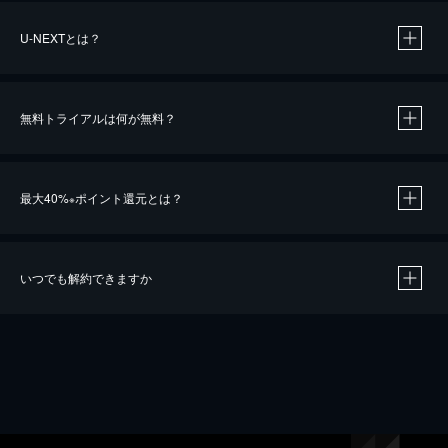
U-NEXTとは？
無料トライアルは何が無料？
最大40%
ポイント還元とは？
※
いつでも解約できますか
※
40％ポイント還元の対象は、クレジットカード決済による作品の購入 / レンタルです。
※
iOSアプリのUコイン決済による作品の購入 / レンタルは、20％のポイント還元です。
※
還元の対象外となる決済方法や商品があります。くわしくは
こちら
をご確認ください。
こちら