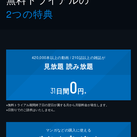
2つの特典
420,000
本以上の動画 /
210
誌以上の雑誌が
見放題
読み放題
0
31
日間
円
※
※無料トライアル期間終了日の翌日が属する月から月額料金が発生します。
※日割りでのご請求はいたしません。
マンガなどの
購入に使える