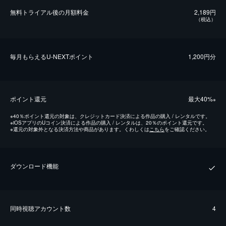
無料トライアル後の⽉額料金
2,189円
（税込）
毎⽉もらえるU-NEXTポイント
1,200円分
ポイント還元
最⼤40%
※
※
40％ポイント還元の対象は、クレジットカード決済による作品の購入 / レンタルです。
※
iOSアプリのUコイン決済による作品の購入 / レンタルは、20％のポイント還元です。
※
還元の対象外となる決済方法や商品があります。くわしくは
こちら
をご確認ください。
ダウンロード機能
同時視聴アカウント数
4