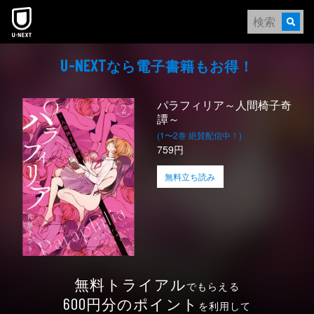
本文へスキップ
なら電⼦書籍もお得！
U-NEXT
パラフィリア～人間椅子奇
譚～
(1〜2巻 絶賛配信中！)
759円
無料立ち読み
無料トライアル
でもらえる
円分のポイント
600
を利用して