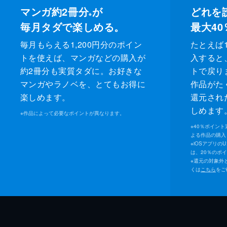
マンガ約2冊分
が
どれを
※
毎月タダで楽しめる。
最大40
毎月もらえる1,200円分のポイン
たとえば1
トを使えば、マンガなどの購入が
入すると
約2冊分も実質タダに。お好きな
トで戻り
マンガやラノベを、とてもお得に
作品がた
楽しめます。
還元され
しめます
※
作品によって必要なポイントが異なります。
※
40％ポイン
よる作品の購入 
※
iOSアプリの
は、20％のポ
※
還元の対象外
くは
こちら
をご