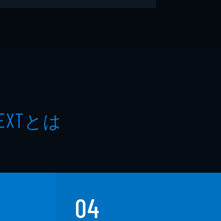
とは
EXT
04