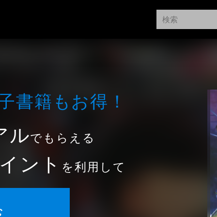
⼦書籍もお得！
アル
でもらえる
イント
を利用して
む