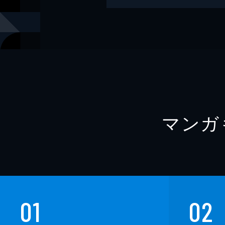
著者
フィリップ
著者
本兌有
著者
杉ライカ
イラスト
アントンシ
出版社
PHP研究所
マンガ
01
02