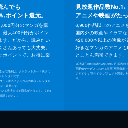
読んでも
見放題作品数No.1
※
％
ポイント還元。
アニメや映画がた
※
,000円分のマンガを購
6,900作品以上のアニメ
、最大400円分がポイン
国内外の映画やドラマな
ます。だから、読みたい
420,000本以上の映像
くさんあっても大丈夫。
好きなマンガのアニメも
たポイントで、お得に楽
とことん満喫できます。
。
※
GEM Partners調べ/2026年7⽉ 国
画配信サービスにおける洋画/邦画/海外
ト還元の対象は、クレジットカード決済に
ジアドラマ/国内ドラマ/アニメを調査。
/ レンタルです。
り。
Uコイン決済による作品の購入 / レンタル
イント還元です。
となる決済方法や商品があります。くわし
確認ください。