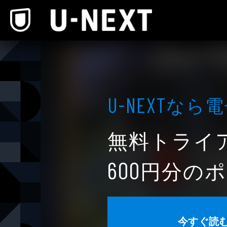
本文へスキップ
なら電
U-NEXT
無料トライ
円分のポ
600
今すぐ読