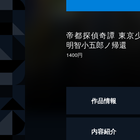
帝都探偵奇譚 東京
明智小五郎ノ帰還
1400円
作品情報
原作
江戸川乱歩
内容紹介
著者
ブラッドレ