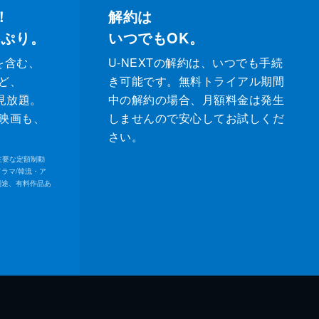
！
解約は
っぷり。
いつでもOK。
を含む、
U-NEXTの解約は、いつでも手続
ど、
き可能です。無料トライアル期間
が見放題。
中の解約の場合、月額料金は発生
映画も、
しませんので安心してお試しくだ
さい。
内の主要な定額制動
ドラマ/韓流・ア
別途、有料作品あ