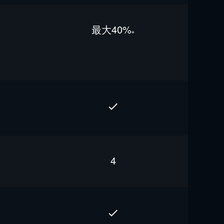
最⼤40%
※
4