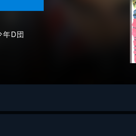
少年D団
ー・ボンド