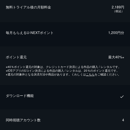
無料トライアル後の⽉額料金
2,189円
（税込）
毎⽉もらえるU-NEXTポイント
1,200円分
ポイント還元
最⼤40%
※
※
40％ポイント還元の対象は、クレジットカード決済による作品の購入 / レンタルです。
※
iOSアプリのUコイン決済による作品の購入 / レンタルは、20％のポイント還元です。
※
還元の対象外となる決済方法や商品があります。くわしくは
こちら
をご確認ください。
ダウンロード機能
同時視聴アカウント数
4