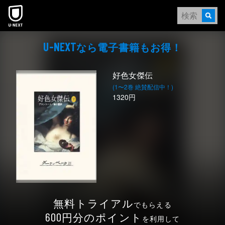
本文へスキップ
なら電⼦書籍もお得！
U-NEXT
好色女傑伝
(1〜2巻 絶賛配信中！)
1320円
無料トライアル
でもらえる
円分のポイント
600
を利用して