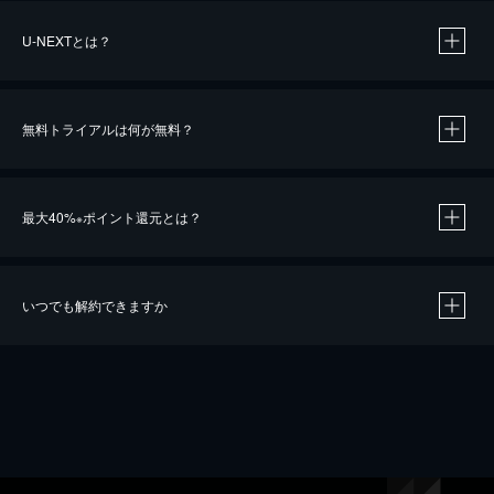
U-NEXTとは？
無料トライアルは何が無料？
最大40%
ポイント還元とは？
※
いつでも解約できますか
※
40％ポイント還元の対象は、クレジットカード決済による作品の購入 / レンタルです。
※
iOSアプリのUコイン決済による作品の購入 / レンタルは、20％のポイント還元です。
※
還元の対象外となる決済方法や商品があります。くわしくは
こちら
をご確認ください。
こちら