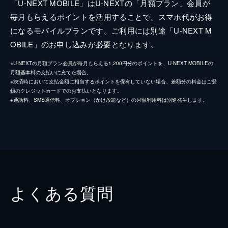
「U-NEXT MOBILE」はU-NEXTの「月額プラン」会員が
毎月もらえるポイントを活用することで、スマホ代がお得
になるモバイルプランです。ご利用には別途「U-NEXT M
OBILE」のお申し込みが必要となります。
※U-NEXTの月額プラン会員が毎月もらえる1,200円分のポイントを、U-NEXT MOBILEの
月額基本料の支払いに充てた場合。
※決済時において支払金額に相当するポイントを保有していない場合、差額分の料金はご登
録のクレジットカードでのお支払いとなります。
※通話料、SMS通信料、オプション（かけ放題など）の月額利用料は別途発生します。
よくある質問