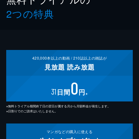
2つの特典
420,000
本以上の動画 /
210
誌以上の雑誌が
見放題
読み放題
0
31
日間
円
※
※無料トライアル期間終了日の翌日が属する月から月額料金が発生します。
※日割りでのご請求はいたしません。
マンガなどの
購入に使える