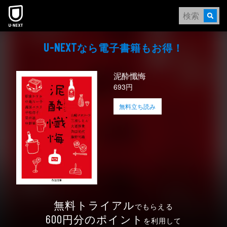
本文へスキップ
なら電⼦書籍もお得！
U-NEXT
泥酔懺悔
693円
無料立ち読み
無料トライアル
でもらえる
円分のポイント
600
を利用して