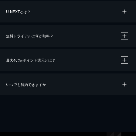
U-NEXTとは？
無料トライアルは何が無料？
最大40%
ポイント還元とは？
※
いつでも解約できますか
※
40％ポイント還元の対象は、クレジットカード決済による作品の購入 / レンタルです。
※
iOSアプリのUコイン決済による作品の購入 / レンタルは、20％のポイント還元です。
※
還元の対象外となる決済方法や商品があります。くわしくは
こちら
をご確認ください。
こちら