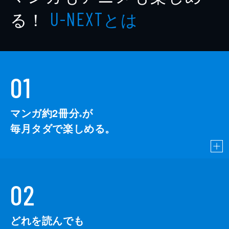
著者
三浦しをん
る！
とは
U-NEXT
著者
大道珠貴
著者
角田光代
著者
藤野可織
01
出版社
筑摩書房
レーベル
ちくま文庫
マンガ約2冊分
が
※
毎月タダで楽しめる。
02
どれを読んでも