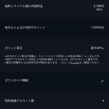
無料トライアル後の⽉額料金
2,189円
（税込）
毎⽉もらえるU-NEXTポイント
1,200円分
ポイント還元
最⼤40%
※
※
40％ポイント還元の対象は、クレジットカード決済による作品の購入 / レンタルです。
※
iOSアプリのUコイン決済による作品の購入 / レンタルは、20％のポイント還元です。
※
還元の対象外となる決済方法や商品があります。くわしくは
こちら
をご確認ください。
ダウンロード機能
同時視聴アカウント数
4