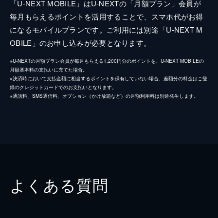
「U-NEXT MOBILE」はU-NEXTの「月額プラン」会員が
毎月もらえるポイントを活用することで、スマホ代がお得
になるモバイルプランです。ご利用には別途「U-NEXT M
OBILE」のお申し込みが必要となります。
※U-NEXTの月額プラン会員が毎月もらえる1,200円分のポイントを、U-NEXT MOBILEの
月額基本料の支払いに充てた場合。
※決済時において支払金額に相当するポイントを保有していない場合、差額分の料金はご登
録のクレジットカードでのお支払いとなります。
※通話料、SMS通信料、オプション（かけ放題など）の月額利用料は別途発生します。
よくある質問