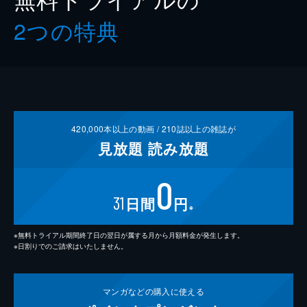
2つの特典
420,000
本以上の動画 /
210
誌以上の雑誌が
見放題
読み放題
0
31
日間
円
※
※無料トライアル期間終了日の翌日が属する月から月額料金が発生します。
※日割りでのご請求はいたしません。
マンガなどの
購入に使える