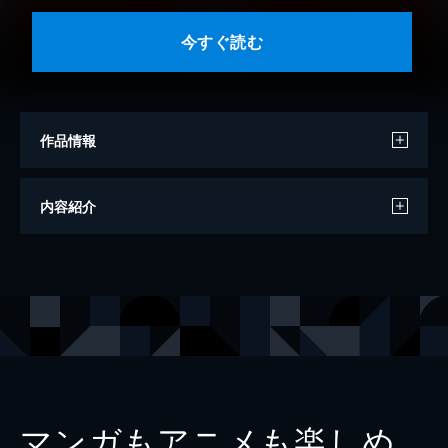
今すぐ読む
作品情報
著者
朝倉かすみ
内容紹介
著者
中島たい子
著者
瀧波ユカリ
著者
平松洋子
著者
室井滋
著者
中野翠
著者
山崎ナオコーラ
マンガもアニメも楽しめ