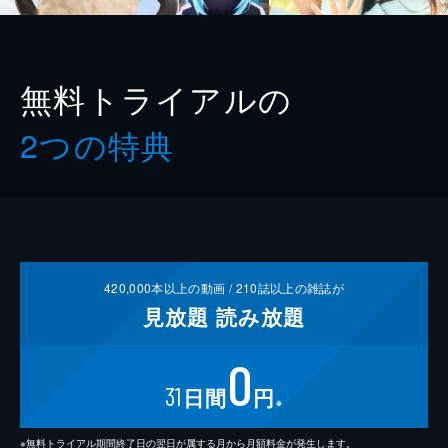
無料トライアルの
2つの特典
420,000
本以上の動画 /
210
誌以上の雑誌が
見放題
読み放題
0
31
日間
円
※
※無料トライアル期間終了日の翌日が属する月から月額料金が発生します。