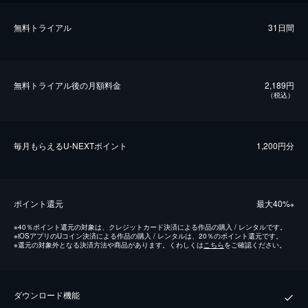
無料トライアル
31日間
無料トライアル後の⽉額料金
2,189円
（税込）
毎⽉もらえるU-NEXTポイント
1,200円分
ポイント還元
最⼤40%
※
※
40％ポイント還元の対象は、クレジットカード決済による作品の購入 / レンタルです。
※
iOSアプリのUコイン決済による作品の購入 / レンタルは、20％のポイント還元です。
※
還元の対象外となる決済方法や商品があります。くわしくは
こちら
をご確認ください。
ダウンロード機能