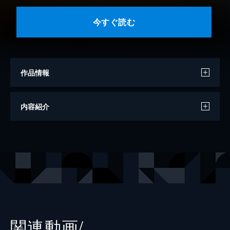
今すぐ読む
作品情報
原作
鈴木央
内容紹介
小説版原作
岩佐まもる
漫画
小菊路よう
出版社
講談社
掲載誌
少年マガジンエッジ
関連動画/