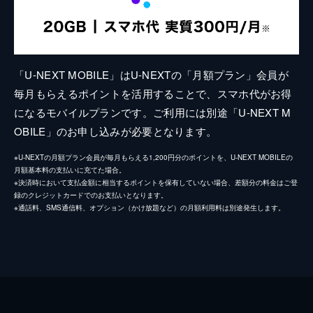
「U-NEXT MOBILE」はU-NEXTの「月額プラン」会員が
毎月もらえるポイントを活用することで、スマホ代がお得
になるモバイルプランです。ご利用には別途「U-NEXT M
OBILE」のお申し込みが必要となります。
※U-NEXTの月額プラン会員が毎月もらえる1,200円分のポイントを、U-NEXT MOBILEの
月額基本料の支払いに充てた場合。
※決済時において支払金額に相当するポイントを保有していない場合、差額分の料金はご登
録のクレジットカードでのお支払いとなります。
※通話料、SMS通信料、オプション（かけ放題など）の月額利用料は別途発生します。