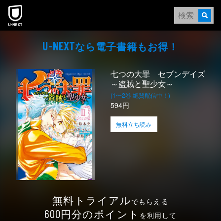
本文へスキップ
なら電⼦書籍もお得！
U-NEXT
七つの大罪 セブンデイズ
～盗賊と聖少女～
(1〜2巻 絶賛配信中！)
594円
無料立ち読み
無料トライアル
でもらえる
円分のポイント
600
を利用して