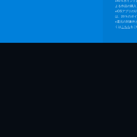
※
40％ポイン
よる作品の購入 
※
iOSアプリの
は、20％のポ
※
還元の対象外
くは
こちら
をご