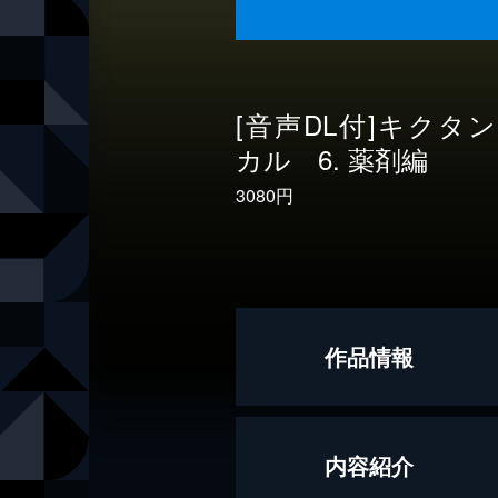
[音声DL付]キクタ
カル 6. 薬剤編
3080円
作品情報
著者
高橋玲
内容紹介
著者
土田勝晴