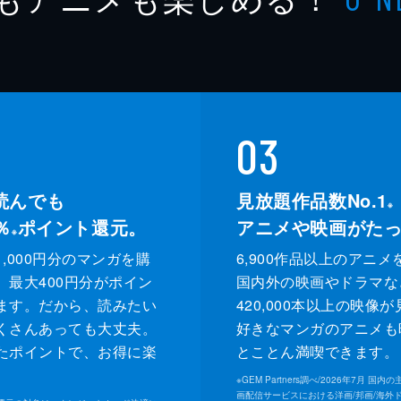
03
読んでも
見放題作品数No.1
※
％
ポイント還元。
アニメや映画がた
※
,000円分のマンガを購
6,900作品以上のアニメ
、最大400円分がポイン
国内外の映画やドラマな
ます。だから、読みたい
420,000本以上の映像
くさんあっても大丈夫。
好きなマンガのアニメも
たポイントで、お得に楽
とことん満喫できます。
。
※
GEM Partners調べ/2026年7⽉ 国
画配信サービスにおける洋画/邦画/海外