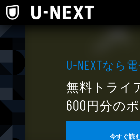
本文へスキップ
なら電
U-NEXT
無料トライ
円分のポ
600
今すぐ読