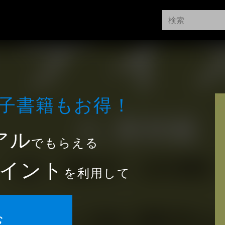
⼦書籍もお得！
アル
でもらえる
イント
を利用して
む