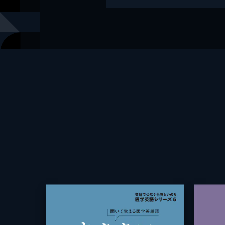
著者
村上元庸
出版社
アルク