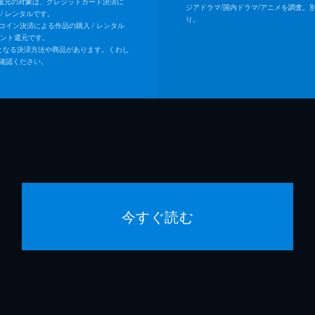
ト還元の対象は、クレジットカード決済に
ジアドラマ/国内ドラマ/アニメを調査。
/ レンタルです。
り。
Uコイン決済による作品の購入 / レンタル
イント還元です。
となる決済方法や商品があります。くわし
確認ください。
今すぐ読む