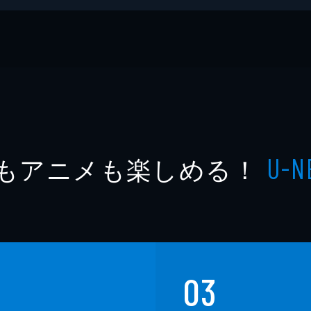
もアニメも楽しめる！
U-N
03