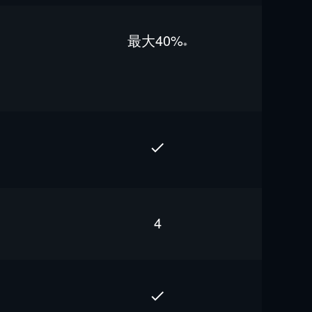
最⼤40%
※
4