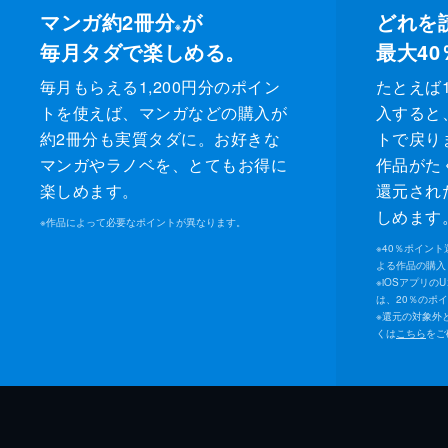
マンガ約2冊分
が
どれを
※
毎月タダで楽しめる。
最大40
毎月もらえる1,200円分のポイン
たとえば1
トを使えば、マンガなどの購入が
入すると
約2冊分も実質タダに。お好きな
トで戻り
マンガやラノベを、とてもお得に
作品がた
楽しめます。
還元され
しめます
※
作品によって必要なポイントが異なります。
※
40％ポイン
よる作品の購入 
※
iOSアプリの
は、20％のポ
※
還元の対象外
くは
こちら
をご