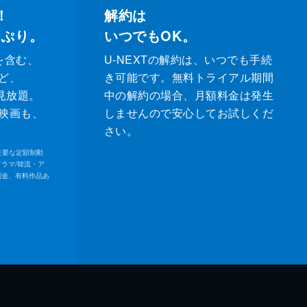
！
解約は
っぷり。
いつでもOK。
を含む、
U-NEXTの解約は、いつでも手続
ど、
き可能です。無料トライアル期間
が見放題。
中の解約の場合、月額料金は発生
映画も、
しませんので安心してお試しくだ
さい。
内の主要な定額制動
ドラマ/韓流・ア
別途、有料作品あ