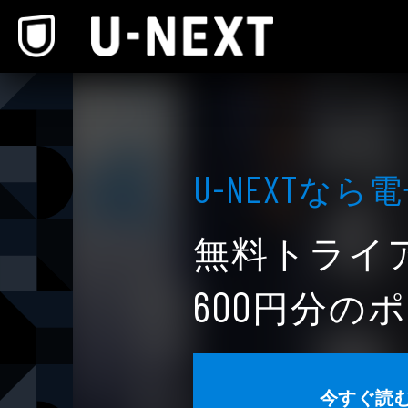
本文へスキップ
なら電
U-NEXT
無料トライ
円分のポ
600
今すぐ読