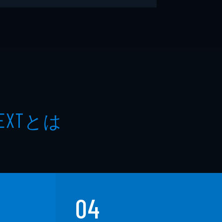
とは
EXT
04