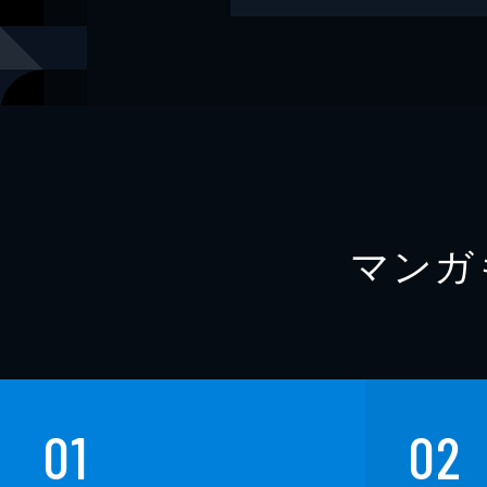
著者
東郷隆
著者
蓑輪諒
著者
宮本昌孝
著者
天野純希
著者
冲方丁
マンガ
出版社
講談社
レーベル
講談社文庫
01
02