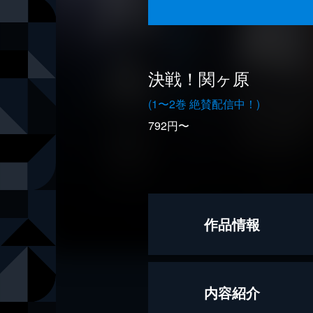
決戦！関ヶ原
(1〜2巻 絶賛配信中！)
792円〜
作品情報
著者
葉室麟
内容紹介
著者
吉川永青