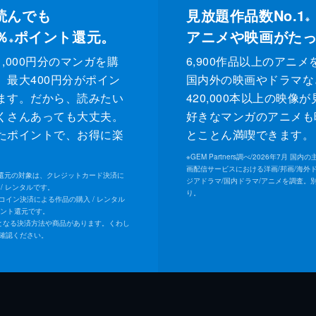
読んでも
見放題作品数No.1
※
％
ポイント還元。
アニメや映画がた
※
,000円分のマンガを購
6,900作品以上のアニメ
、最大400円分がポイン
国内外の映画やドラマな
ます。だから、読みたい
420,000本以上の映像
くさんあっても大丈夫。
好きなマンガのアニメも
たポイントで、お得に楽
とことん満喫できます。
。
※
GEM Partners調べ/2026年7⽉ 国
画配信サービスにおける洋画/邦画/海外
ト還元の対象は、クレジットカード決済に
ジアドラマ/国内ドラマ/アニメを調査。
/ レンタルです。
り。
Uコイン決済による作品の購入 / レンタル
イント還元です。
となる決済方法や商品があります。くわし
確認ください。