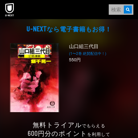
本文へスキップ
なら電⼦書籍もお得！
U-NEXT
山口組三代目
(1〜2巻 絶賛配信中！)
550円
無料トライアル
でもらえる
円分のポイント
600
を利用して