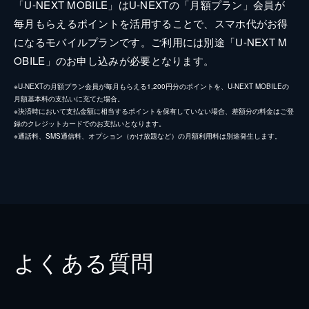
「U-NEXT MOBILE」はU-NEXTの「月額プラン」会員が
毎月もらえるポイントを活用することで、スマホ代がお得
になるモバイルプランです。ご利用には別途「U-NEXT M
OBILE」のお申し込みが必要となります。
※U-NEXTの月額プラン会員が毎月もらえる1,200円分のポイントを、U-NEXT MOBILEの
月額基本料の支払いに充てた場合。
※決済時において支払金額に相当するポイントを保有していない場合、差額分の料金はご登
録のクレジットカードでのお支払いとなります。
※通話料、SMS通信料、オプション（かけ放題など）の月額利用料は別途発生します。
よくある質問