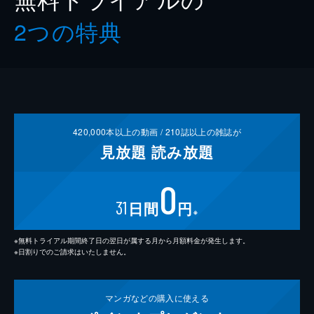
2つの特典
420,000
本以上の動画 /
210
誌以上の雑誌が
見放題
読み放題
0
31
日間
円
※
※無料トライアル期間終了日の翌日が属する月から月額料金が発生します。
※日割りでのご請求はいたしません。
マンガなどの
購入に使える