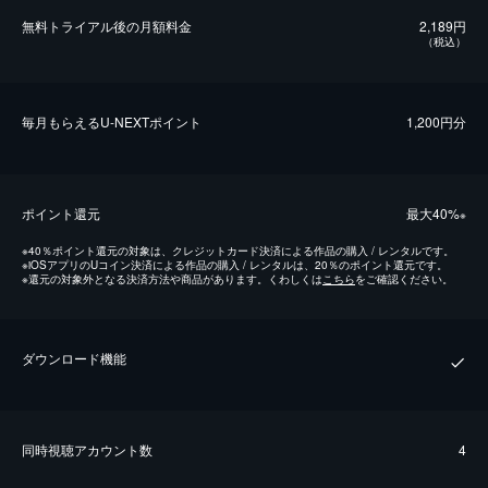
無料トライアル後の⽉額料金
2,189円
（税込）
毎⽉もらえるU-NEXTポイント
1,200円分
ポイント還元
最⼤40%
※
※
40％ポイント還元の対象は、クレジットカード決済による作品の購入 / レンタルです。
※
iOSアプリのUコイン決済による作品の購入 / レンタルは、20％のポイント還元です。
※
還元の対象外となる決済方法や商品があります。くわしくは
こちら
をご確認ください。
ダウンロード機能
同時視聴アカウント数
4