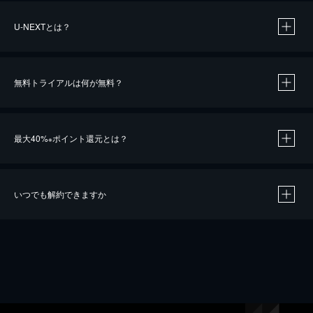
U-NEXTとは？
無料トライアルは何が無料？
最大40%
ポイント還元とは？
※
いつでも解約できますか
※
40％ポイント還元の対象は、クレジットカード決済による作品の購入 / レンタルです。
※
iOSアプリのUコイン決済による作品の購入 / レンタルは、20％のポイント還元です。
※
還元の対象外となる決済方法や商品があります。くわしくは
こちら
をご確認ください。
こちら