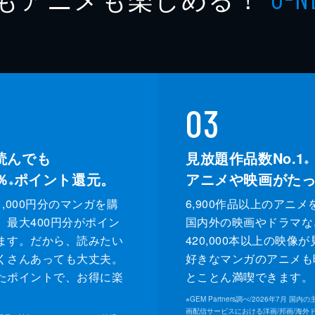
03
読んでも
見放題作品数No.1
※
％
ポイント還元。
アニメや映画がた
※
,000円分のマンガを購
6,900作品以上のアニメ
、最大400円分がポイン
国内外の映画やドラマな
ます。だから、読みたい
420,000本以上の映像
くさんあっても大丈夫。
好きなマンガのアニメも
たポイントで、お得に楽
とことん満喫できます。
。
※
GEM Partners調べ/2026年7⽉ 国
画配信サービスにおける洋画/邦画/海外