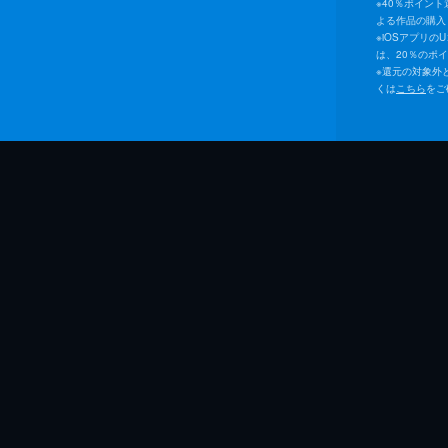
※
40％ポイン
よる作品の購入 
※
iOSアプリの
は、20％のポ
※
還元の対象外
くは
こちら
をご