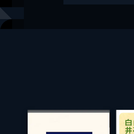
絵
佐々木メエ
監修
加藤康子
出版社
学研