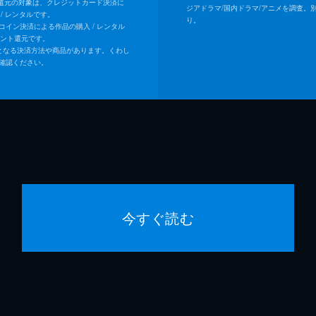
ト還元の対象は、クレジットカード決済に
ジアドラマ/国内ドラマ/アニメを調査。
/ レンタルです。
り。
Uコイン決済による作品の購入 / レンタル
イント還元です。
となる決済方法や商品があります。くわし
確認ください。
今すぐ読む