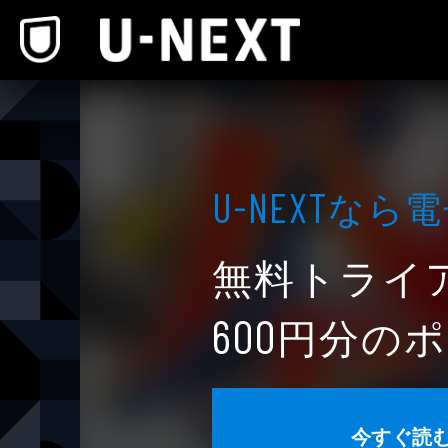
本文へスキップ
なら電
U-NEXT
無料トライ
円分のポ
600
今すぐ読