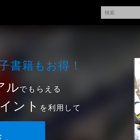
⼦書籍もお得！
アル
でもらえる
イント
を利用して
む