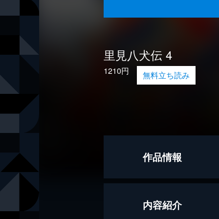
里見八犬伝 4
1210円
無料立ち読み
作品情報
原作
曲亭馬琴
内容紹介
文
横山充男